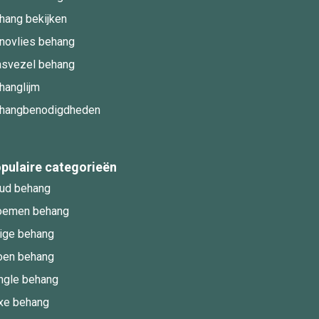
hang bekijken
novlies behang
asvezel behang
hanglijm
hangbenodigdheden
pulaire categorieën
ud behang
oemen behang
ige behang
oen behang
ngle behang
xe behang