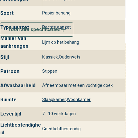
Soort
Papier behang
Type aanzet
Rechte aanzet
Toon alle specificaties
Manier van
Lijm op het behang
aanbrengen
Stijl
Klassiek
,
Ouderwets
Patroon
Stippen
Afwasbaarheid
Afneembaar met een vochtige doek
Ruimte
Slaapkamer
,
Woonkamer
Levertijd
7 - 10 werkdagen
Lichtbestendighe
Goed lichtbestendig
id