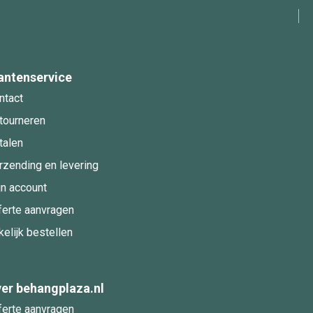
antenservice
ntact
tourneren
talen
rzending en levering
jn account
ferte aanvragen
kelijk bestellen
er behangplaza.nl
ferte aanvragen