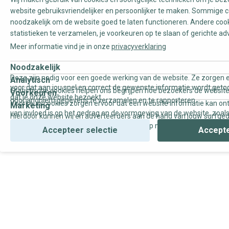
website gebruiksvriendelijker en persoonlijker te maken. Sommige c
noodzakelijk om de website goed te laten functioneren. Andere coo
statistieken te verzamelen, je voorkeuren op te slaan of gerichte ad
Meer informatie vind je in onze
privacyverklaring
Noodzakelijk
Deze zijn nodig voor een goede werking van de website. Ze zorgen e
Analytisch
voor dat aan jou snel en correct de gewenste informatie wordt geto
Statistische cookies helpen ons begrijpen hoe bezoekers de website
Voorkeuren
dat je onze website bezoekt.
door anoniem gegevens te verzamelen en te rapporteren.
Voorkeurscookies zorgen ervoor dat een website informatie kan on
Marketing
van invloed is op het gedrag en de vormgeving van de website, zoals
Hierdoor kunnen wij en adverteerders aan de hand van jouw surfge
uw voorkeur of de regio waar u woont.
gepersonaliseerde online advertenties en op maat gemaakte conten
Accepteer selectie
Accepte