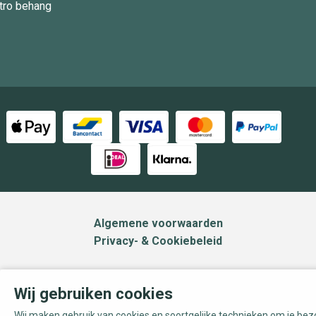
tro behang
Algemene voorwaarden
Privacy- & Cookiebeleid
Wij gebruiken cookies
Wij maken gebruik van cookies en soortgelijke technieken om je be