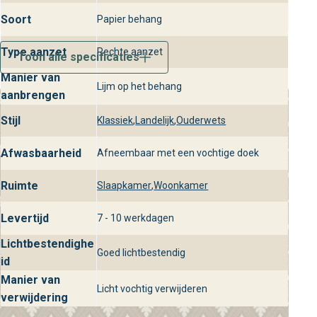
Soort
Papier behang
Type aanzet
Rechte aanzet
Toon alle specificaties
Manier van
Lijm op het behang
aanbrengen
Stijl
Klassiek
,
Landelijk
,
Ouderwets
Afwasbaarheid
Afneembaar met een vochtige doek
Ruimte
Slaapkamer
,
Woonkamer
Levertijd
7 - 10 werkdagen
Lichtbestendighe
Goed lichtbestendig
id
Manier van
Licht vochtig verwijderen
verwijdering