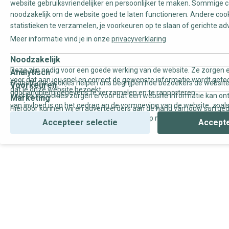
website gebruiksvriendelijker en persoonlijker te maken. Sommige c
noodzakelijk om de website goed te laten functioneren. Andere coo
statistieken te verzamelen, je voorkeuren op te slaan of gerichte ad
Meer informatie vind je in onze
privacyverklaring
Noodzakelijk
Deze zijn nodig voor een goede werking van de website. Ze zorgen e
Analytisch
voor dat aan jou snel en correct de gewenste informatie wordt geto
Statistische cookies helpen ons begrijpen hoe bezoekers de website
Voorkeuren
dat je onze website bezoekt.
door anoniem gegevens te verzamelen en te rapporteren.
Voorkeurscookies zorgen ervoor dat een website informatie kan on
Marketing
van invloed is op het gedrag en de vormgeving van de website, zoals
Hierdoor kunnen wij en adverteerders aan de hand van jouw surfge
uw voorkeur of de regio waar u woont.
gepersonaliseerde online advertenties en op maat gemaakte conten
Accepteer selectie
Accepte