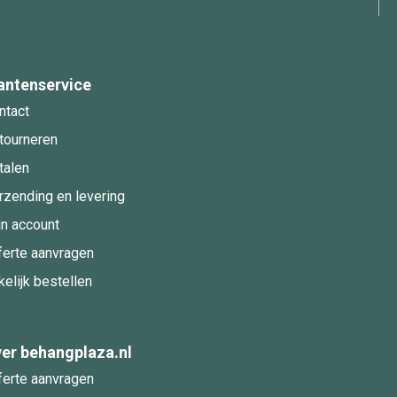
antenservice
ntact
tourneren
talen
rzending en levering
jn account
ferte aanvragen
kelijk bestellen
er behangplaza.nl
ferte aanvragen