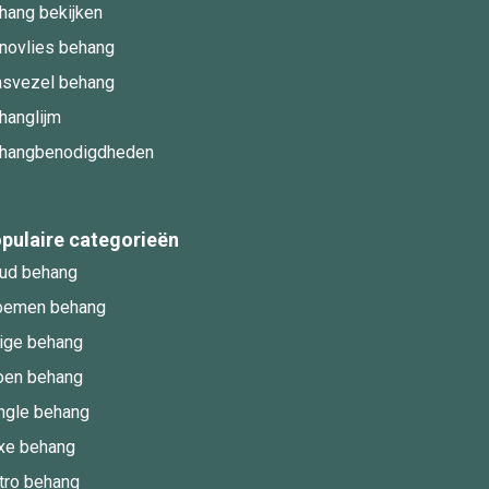
hang bekijken
novlies behang
asvezel behang
hanglijm
hangbenodigdheden
pulaire categorieën
ud behang
oemen behang
ige behang
oen behang
ngle behang
xe behang
tro behang