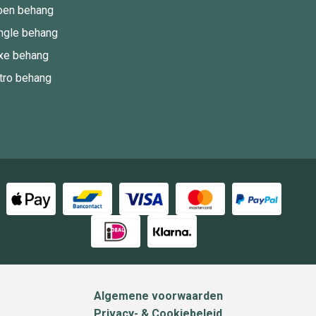
oen behang
ngle behang
xe behang
tro behang
Algemene voorwaarden
Privacy- & Cookiebeleid