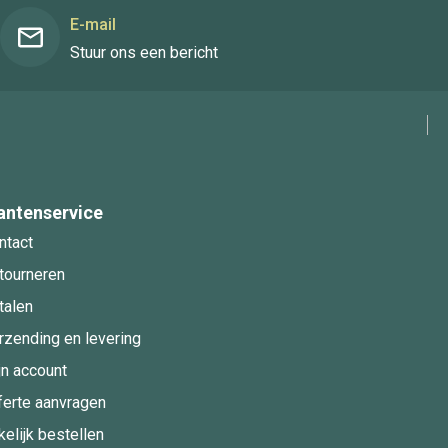
E-mail
Stuur ons een bericht
antenservice
ntact
tourneren
talen
rzending en levering
jn account
ferte aanvragen
kelijk bestellen