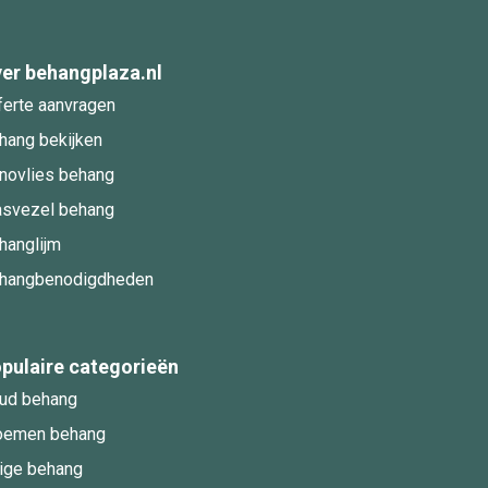
er behangplaza.nl
ferte aanvragen
hang bekijken
novlies behang
asvezel behang
hanglijm
hangbenodigdheden
pulaire categorieën
ud behang
oemen behang
ige behang