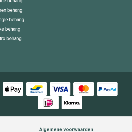
ige behang
oen behang
ngle behang
xe behang
tro behang
Algemene voorwaarden