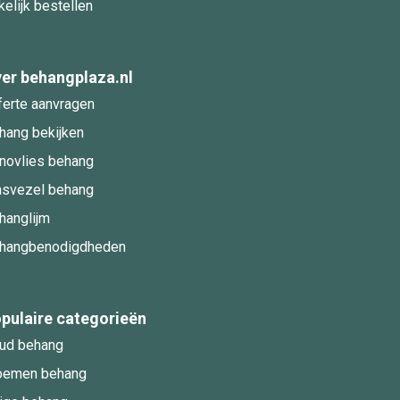
kelijk bestellen
er behangplaza.nl
ferte aanvragen
hang bekijken
novlies behang
asvezel behang
hanglijm
hangbenodigdheden
pulaire categorieën
ud behang
oemen behang