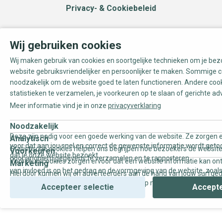
Privacy- & Cookiebeleid
Wij gebruiken cookies
Wij maken gebruik van cookies en soortgelijke technieken om je be
website gebruiksvriendelijker en persoonlijker te maken. Sommige c
noodzakelijk om de website goed te laten functioneren. Andere coo
statistieken te verzamelen, je voorkeuren op te slaan of gerichte ad
Meer informatie vind je in onze
privacyverklaring
Noodzakelijk
Deze zijn nodig voor een goede werking van de website. Ze zorgen e
Analytisch
voor dat aan jou snel en correct de gewenste informatie wordt geto
Statistische cookies helpen ons begrijpen hoe bezoekers de website
Voorkeuren
dat je onze website bezoekt.
door anoniem gegevens te verzamelen en te rapporteren.
Voorkeurscookies zorgen ervoor dat een website informatie kan on
Marketing
van invloed is op het gedrag en de vormgeving van de website, zoals
Hierdoor kunnen wij en adverteerders aan de hand van jouw surfge
uw voorkeur of de regio waar u woont.
gepersonaliseerde online advertenties en op maat gemaakte conten
Accepteer selectie
Accepte