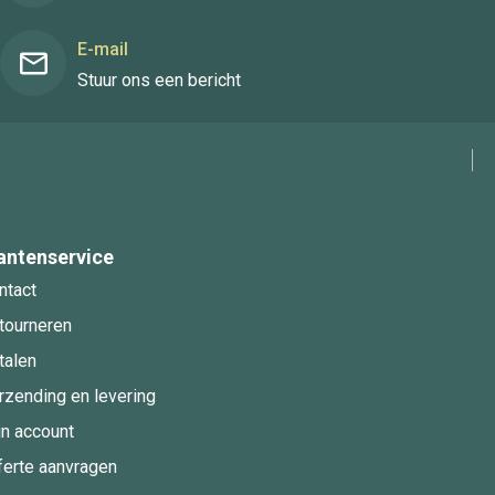
E-mail
Stuur ons een bericht
antenservice
ntact
tourneren
talen
rzending en levering
jn account
ferte aanvragen