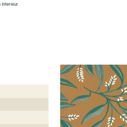
interieur.
extra vormvast is. Je brengt het eenvoudig aan met lijm-op-de-
t. Het behang is afwasbaar, ideaal voor ruimtes waar af en toe
n de kleuren hun diepte, ook bij fel zonlicht. Geschikt voor
deren en te bestellen in al onze winkels van behangplaza. Kom
ersteuning bij de keuze voor jouw perfecte wandbekleding. Bij
en snelle service.