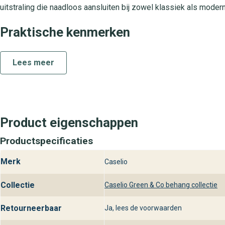
uitstraling die naadloos aansluiten bij zowel klassiek als modern 
Praktische kenmerken
Grasse Vert is gemaakt van duurzaam vliesbehang waardoor het 
Lees meer
muur methode, wat luchtbellen voorkomt en de installatie versnel
een doekje nodig is. Dankzij de goede lichtbestendigheid behoude
woonkamers, slaapkamers, hal en kantoor.
Beschikbaarheid bij behangplaza
Product eigenschappen
Het Grasse Vert behang uit de Green & Co collectie is te bewon
Productspecificaties
langs voor persoonlijk advies, proefstalen en professionele ond
behangplaza vind je altijd de nieuwste designs, scherpe prijzen 
Merk
Caselio
Collectie
Caselio Green & Co behang collectie
Retourneerbaar
Ja, lees de voorwaarden