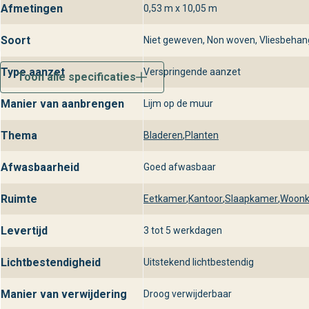
Afmetingen
0,53 m x 10,05 m
Soort
Niet geweven, Non woven, Vliesbehan
Type aanzet
Verspringende aanzet
Toon alle specificaties
Manier van aanbrengen
Lijm op de muur
Thema
Bladeren
,
Planten
Afwasbaarheid
Goed afwasbaar
Ruimte
Eetkamer
,
Kantoor
,
Slaapkamer
,
Woon
Levertijd
3 tot 5 werkdagen
Lichtbestendigheid
Uitstekend lichtbestendig
Manier van verwijdering
Droog verwijderbaar