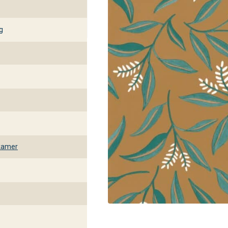
g
kamer