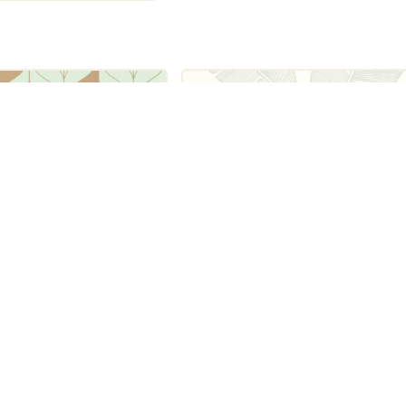
Caselio
mande GCO103977105
Moonlight Banana Tree Vert Am
GCO101100723