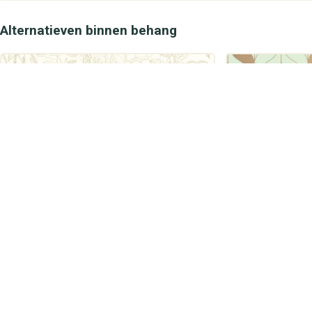
Alternatieven binnen behang
Caselio
Caselio
Le Cap Beige Irise GCO103930204
Manille Vert A