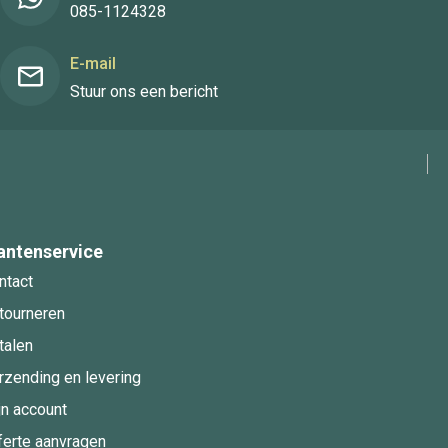
085-1124328
E-mail
Stuur ons een bericht
antenservice
ntact
tourneren
talen
rzending en levering
jn account
ferte aanvragen