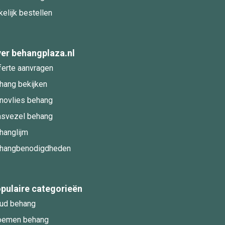
kelijk bestellen
er behangplaza.nl
ferte aanvragen
hang bekijken
novlies behang
asvezel behang
hanglijm
hangbenodigdheden
pulaire categorieën
ud behang
oemen behang