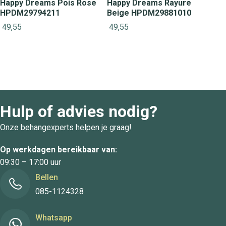
Happy Dreams Pois Rose
Happy Dreams Rayure
HPDM29794211
Beige HPDM29881010
49,55
49,55
Hulp of advies nodig?
Onze behangexperts helpen je graag!
Op werkdagen bereikbaar van:
09:30 – 17:00 uur
Bellen
085-1124328
Whatsapp