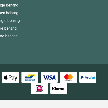
ige behang
oen behang
ngle behang
xe behang
tro behang