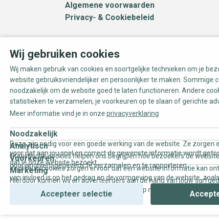
Algemene voorwaarden
Privacy- & Cookiebeleid
Wij gebruiken cookies
Wij maken gebruik van cookies en soortgelijke technieken om je be
website gebruiksvriendelijker en persoonlijker te maken. Sommige c
noodzakelijk om de website goed te laten functioneren. Andere coo
statistieken te verzamelen, je voorkeuren op te slaan of gerichte ad
Meer informatie vind je in onze
privacyverklaring
Noodzakelijk
Deze zijn nodig voor een goede werking van de website. Ze zorgen e
Analytisch
voor dat aan jou snel en correct de gewenste informatie wordt geto
Statistische cookies helpen ons begrijpen hoe bezoekers de website
Voorkeuren
dat je onze website bezoekt.
door anoniem gegevens te verzamelen en te rapporteren.
Voorkeurscookies zorgen ervoor dat een website informatie kan on
Marketing
van invloed is op het gedrag en de vormgeving van de website, zoals
Hierdoor kunnen wij en adverteerders aan de hand van jouw surfge
uw voorkeur of de regio waar u woont.
gepersonaliseerde online advertenties en op maat gemaakte conten
Accepteer selectie
Accepte