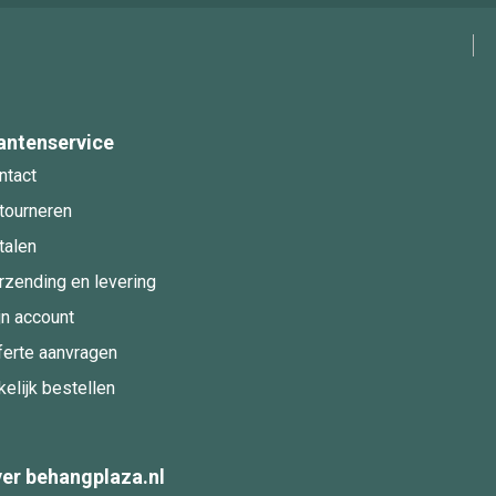
antenservice
ntact
tourneren
talen
rzending en levering
jn account
ferte aanvragen
kelijk bestellen
er behangplaza.nl