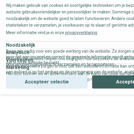
Wij maken gebruik van cookies en soortgelijke technieken om je be
website gebruiksvriendelijker en persoonlijker te maken. Sommige c
noodzakelijk om de website goed te laten functioneren. Andere coo
statistieken te verzamelen, je voorkeuren op te slaan of gerichte ad
Meer informatie vind je in onze
privacyverklaring
Noodzakelijk
Deze zijn nodig voor een goede werking van de website. Ze zorgen e
Analytisch
voor dat aan jou snel en correct de gewenste informatie wordt geto
Statistische cookies helpen ons begrijpen hoe bezoekers de website
Voorkeuren
dat je onze website bezoekt.
door anoniem gegevens te verzamelen en te rapporteren.
Voorkeurscookies zorgen ervoor dat een website informatie kan on
Marketing
van invloed is op het gedrag en de vormgeving van de website, zoals
Hierdoor kunnen wij en adverteerders aan de hand van jouw surfge
uw voorkeur of de regio waar u woont.
gepersonaliseerde online advertenties en op maat gemaakte conten
Accepteer selectie
Accepte