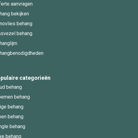
ferte aanvragen
hang bekijken
novlies behang
asvezel behang
hanglijm
hangbenodigdheden
pulaire categorieën
ud behang
oemen behang
ige behang
oen behang
ngle behang
xe behang