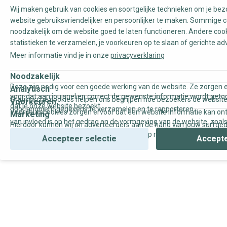
Wij maken gebruik van cookies en soortgelijke technieken om je be
website gebruiksvriendelijker en persoonlijker te maken. Sommige c
noodzakelijk om de website goed te laten functioneren. Andere coo
statistieken te verzamelen, je voorkeuren op te slaan of gerichte ad
Meer informatie vind je in onze
privacyverklaring
Noodzakelijk
Deze zijn nodig voor een goede werking van de website. Ze zorgen e
Analytisch
voor dat aan jou snel en correct de gewenste informatie wordt geto
Statistische cookies helpen ons begrijpen hoe bezoekers de website
Voorkeuren
dat je onze website bezoekt.
door anoniem gegevens te verzamelen en te rapporteren.
Voorkeurscookies zorgen ervoor dat een website informatie kan on
Marketing
van invloed is op het gedrag en de vormgeving van de website, zoals
Hierdoor kunnen wij en adverteerders aan de hand van jouw surfge
uw voorkeur of de regio waar u woont.
gepersonaliseerde online advertenties en op maat gemaakte conten
Accepteer selectie
Accepte