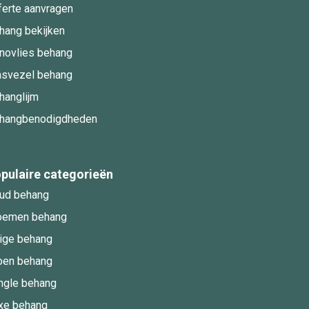
ferte aanvragen
hang bekijken
novlies behang
asvezel behang
hanglijm
hangbenodigdheden
pulaire categorieën
ud behang
oemen behang
ige behang
oen behang
ngle behang
xe behang