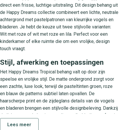
direct een frisse, luchtige uitstraling. Dit design behang uit
de Happy Dreams collectie combineert een lichte, neutrale
achtergrond met pastelpatronen van kleurrijke vogels en
bladeren. Je hebt de keuze uit twee stijlvolle varianten:
Wit met roze of wit met roze en lila. Perfect voor een
kinderkamer of elke ruimte die om een vrolijke, design
touch vraagt.
Stijl, afwerking en toepassingen
Het Happy Dreams Tropical behang valt op door zijn
speelse en vrolijke stijl. De matte ondergrond zorgt voor
een zachte, luxe look, terwijl de pasteltinten groen, roze
en blauw de patterns subtiel laten opvallen. De
haarscherpe print en de zijdeglans details van de vogels
en bladeren brengen een stijlvolle designbeleving. Dankzij
de lichte, neutrale basis past dit wandbekleding perfect in
uiteenlopende interieurs: Van kinderkamer en speelruimte
Lees meer
tot rustige werkplek.