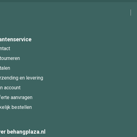
antenservice
ntact
tourneren
talen
rzending en levering
jn account
ferte aanvragen
kelijk bestellen
er behangplaza.nl