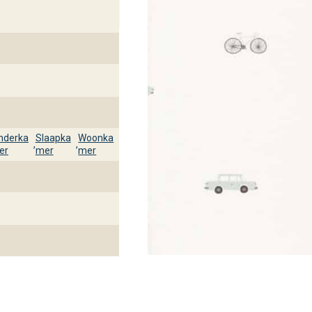
nderka
Slaapka
Woonka
,
,
er
mer
mer