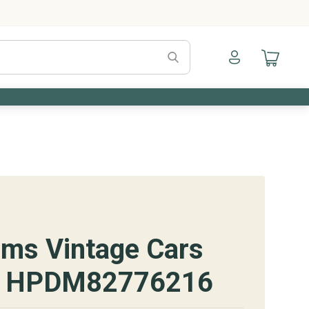
Naar mijn account
Naar mijn a
ms Vintage Cars
e HPDM82776216