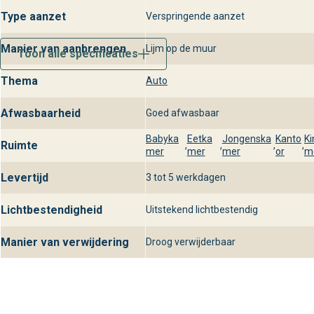
Type aanzet
Verspringende aanzet
Manier van aanbrengen
Lijm op de muur
Toon alle specificaties
Thema
Auto
Afwasbaarheid
Goed afwasbaar
Babyka
Eetka
Jongenska
Kanto
Ki
Ruimte
,
,
,
,
mer
mer
mer
or
m
Levertijd
3 tot 5 werkdagen
Lichtbestendigheid
Uitstekend lichtbestendig
Manier van verwijdering
Droog verwijderbaar