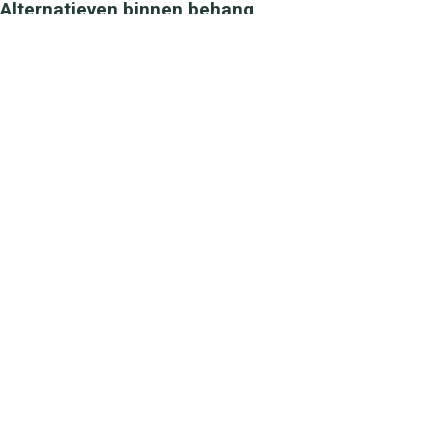
Alternatieven binnen behang
Casadeco
Casadeco
Happy Dreams Pois Rose
Happy Dreams R
HPDM29794211
HPDM29881010
49,55
49,55