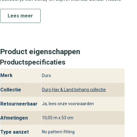
drukte.
Lees meer
Collectie Hav & Land
Het Hav & Land uni behang maakt onderdeel uit van de
Hav & Land collectie, bekend om haar hoogwaardige
materialen en subtiele designs. Deze collectie is
Product eigenschappen
ontworpen voor liefhebbers van luxe wandbekleding die
Productspecificaties
hun interieur een rustige en verfijnde uitstraling willen
geven. Ontdek naast uni tinten ook andere zachte pastels
Merk
Duro
en warme aardetinten binnen deze veelzijdige lijn.
Praktische kenmerken en kwaliteit
Collectie
Duro Hav & Land behang collectie
Hav & Land uni is vervaardigd van hoogwaardig
Retourneerbaar
Ja, lees onze voorwaarden
vliesbehang, wat zorgt voor een stevige en gelijkmatige
wandbekleding. Je brengt het eenvoudig aan met lijm op
Afmetingen
10,05 m x 53 cm
de muur, waardoor je nauwelijks last hebt van
schrikstrepen. Dankzij de afwasbare toplaag reinig je
Type aanzet
No pattern fitting