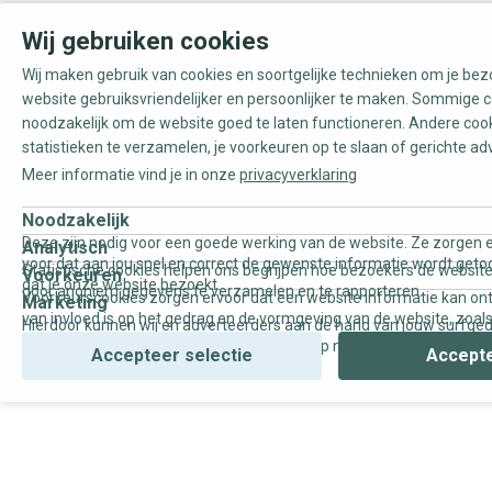
Wij gebruiken cookies
Wij maken gebruik van cookies en soortgelijke technieken om je be
website gebruiksvriendelijker en persoonlijker te maken. Sommige c
noodzakelijk om de website goed te laten functioneren. Andere coo
statistieken te verzamelen, je voorkeuren op te slaan of gerichte ad
Meer informatie vind je in onze
privacyverklaring
Noodzakelijk
Deze zijn nodig voor een goede werking van de website. Ze zorgen e
Analytisch
voor dat aan jou snel en correct de gewenste informatie wordt geto
Statistische cookies helpen ons begrijpen hoe bezoekers de website
Voorkeuren
dat je onze website bezoekt.
door anoniem gegevens te verzamelen en te rapporteren.
Voorkeurscookies zorgen ervoor dat een website informatie kan on
Marketing
van invloed is op het gedrag en de vormgeving van de website, zoals
Hierdoor kunnen wij en adverteerders aan de hand van jouw surfge
uw voorkeur of de regio waar u woont.
gepersonaliseerde online advertenties en op maat gemaakte conten
Accepteer selectie
Accepte