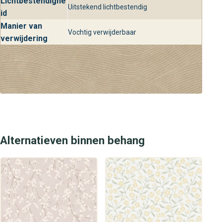
Lichtbestendighe
Uitstekend lichtbestendig
Bij Behangplaza vind je het Haväng behang uit de Essens
id
collectie in onze diverse winkels. Of je nu op zoek bent
Manier van
naar inspiratie of direct aan de slag wilt met je
Vochtig verwijderbaar
verwijdering
interieurproject, onze deskundige medewerkers staan
klaar om je te helpen. Kom langs en ontdek de
veelzijdigheid en schoonheid van ons uitgebreide
assortiment aan wandbekleding.
Alternatieven binnen behang