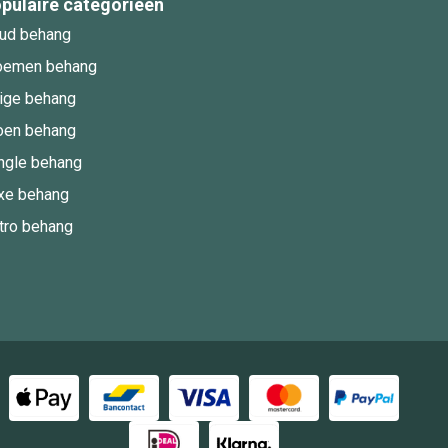
pulaire categorieën
ud behang
oemen behang
ige behang
oen behang
ngle behang
xe behang
tro behang