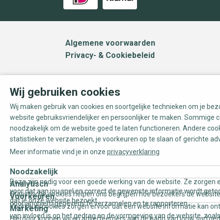
Algemene voorwaarden
Privacy- & Cookiebeleid
Wij gebruiken cookies
Wij maken gebruik van cookies en soortgelijke technieken om je be
website gebruiksvriendelijker en persoonlijker te maken. Sommige c
noodzakelijk om de website goed te laten functioneren. Andere coo
statistieken te verzamelen, je voorkeuren op te slaan of gerichte ad
Meer informatie vind je in onze
privacyverklaring
Noodzakelijk
Deze zijn nodig voor een goede werking van de website. Ze zorgen e
Analytisch
voor dat aan jou snel en correct de gewenste informatie wordt geto
Statistische cookies helpen ons begrijpen hoe bezoekers de website
Voorkeuren
dat je onze website bezoekt.
door anoniem gegevens te verzamelen en te rapporteren.
Voorkeurscookies zorgen ervoor dat een website informatie kan on
Marketing
van invloed is op het gedrag en de vormgeving van de website, zoals
Hierdoor kunnen wij en adverteerders aan de hand van jouw surfge