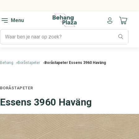
Menu
Naar mijn
Behang
Boråstapeter
Boråstapeter Essens 3960 Haväng
BORÅSTAPETER
Essens 3960 Haväng