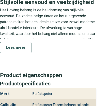
Stijlvolle eenvoud en veelzijdigheid
Het Haväng behang is de belichaming van stijlvolle
eenvoud. De zachte beige tinten en het rustgevende
patroon maken het een ideale keuze voor zowel moderne
als klassieke interieurs. De afwerking is van hoge
kwaliteit, waardoor het behang niet alleen mooi is om naar
te kijken, maar ook duurzaam en praktisch in gebruik. Of je
nu een slaapkamer, woonkamer of kantoor wilt
Lees meer
transformeren, dit behang voegt een vleugje luxe en rust
toe aan elke ruimte.
Essens collectie: tijdloze
schoonheid
Product eigenschappen
De Essens collectie staat bekend om zijn tijdloze
Productspecificaties
ontwerpen en hoogwaardige materialen. Elk stuk uit deze
Merk
Boråstapeter
collectie, inclusief het Haväng behang, is zorgvuldig
ontworpen om een gevoel van rust en elegantie in je huis
Collectie
Boråstapeter Essens behang collectie