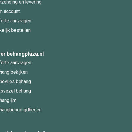
rzending en levering
jn account
ferte aanvragen
kelijk bestellen
er behangplaza.nl
ferte aanvragen
hang bekijken
novlies behang
asvezel behang
hanglijm
hangbenodigdheden