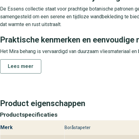
De Essens collectie staat voor prachtige botanische patronen g
samengesteld om een serene en tijdloze wandbekleding te bied
dat warmte en rust uitstraalt.
Praktische kenmerken en eenvoudige
Het Mira behang is vervaardigd van duurzaam vliesmateriaal en b
afneembaar en daardoor eenvoudig schoon te houden. Dankzij de 
Lees meer
ideaal voor ruimtes zoals woonkamers, slaapkamers, kantoren e
Ontdek Mira Essens bij behangplaza
Bezoek de winkels van behangplaza en laat je inspireren door h
je klaar om je te helpen bij het kiezen van de perfecte wandbek
Product eigenschappen
Productspecificaties
Merk
Boråstapeter