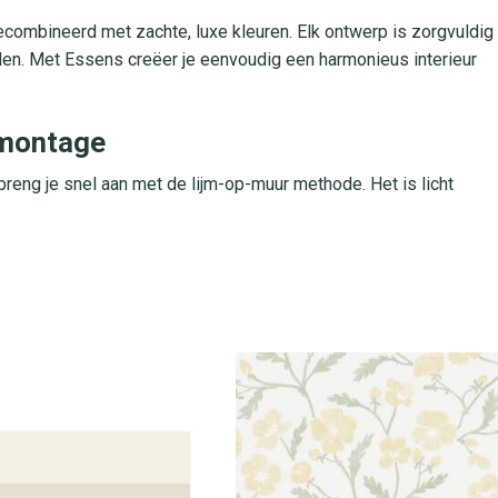
ecombineerd met zachte, luxe kleuren. Elk ontwerp is zorgvuldig
en. Met Essens creëer je eenvoudig een harmonieus interieur
 montage
reng je snel aan met de lijm-op-muur methode. Het is licht
lichtbestendigheid behoudt het behang zijn frisse kleuren,
n gangen.
et Mira behang uit de Essens collectie. Onze experts staan voor
leding en maken van jouw interieurdroom een werkelijkheid.