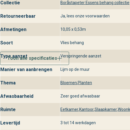
Collectie
Boråstapeter Essens behang collectie
Retourneerbaar
Ja, lees onze voorwaarden
Afmetingen
10,05 x 0,53m
Soort
Vlies behang
Type aanzet
Verspringende aanzet
Toon alle specificaties
Manier van aanbrengen
Lijm op de muur
Thema
Bloemen
,
Planten
Afwasbaarheid
Zeer goed afwasbaar
Ruimte
Eetkamer
,
Kantoor
,
Slaapkamer
,
Woon
Levertijd
3 tot 14 werkdagen