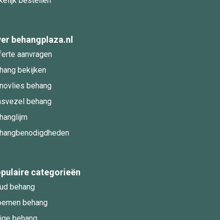
kelijk bestellen
er behangplaza.nl
ferte aanvragen
hang bekijken
novlies behang
asvezel behang
hanglijm
hangbenodigdheden
pulaire categorieën
ud behang
oemen behang
ige behang