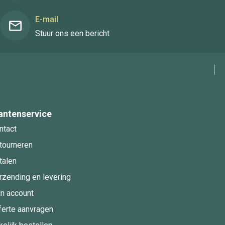
E-mail
Stuur ons een bericht
antenservice
ntact
tourneren
talen
rzending en levering
jn account
ferte aanvragen