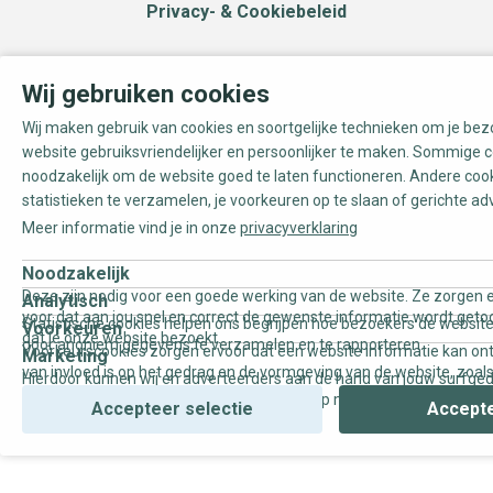
Privacy- & Cookiebeleid
Wij gebruiken cookies
Wij maken gebruik van cookies en soortgelijke technieken om je be
website gebruiksvriendelijker en persoonlijker te maken. Sommige c
noodzakelijk om de website goed te laten functioneren. Andere coo
statistieken te verzamelen, je voorkeuren op te slaan of gerichte ad
Meer informatie vind je in onze
privacyverklaring
Noodzakelijk
Deze zijn nodig voor een goede werking van de website. Ze zorgen e
Analytisch
voor dat aan jou snel en correct de gewenste informatie wordt geto
Statistische cookies helpen ons begrijpen hoe bezoekers de website
Voorkeuren
dat je onze website bezoekt.
door anoniem gegevens te verzamelen en te rapporteren.
Voorkeurscookies zorgen ervoor dat een website informatie kan on
Marketing
van invloed is op het gedrag en de vormgeving van de website, zoals
Hierdoor kunnen wij en adverteerders aan de hand van jouw surfge
uw voorkeur of de regio waar u woont.
gepersonaliseerde online advertenties en op maat gemaakte conten
Accepteer selectie
Accepte