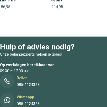
Lily Tree
Peony
86,95
114,95
Hulp of advies nodig?
Onze behangexperts helpen je graag!
Op werkdagen bereikbaar van:
09:30 – 17:00 uur
Bellen
085-1124328
Whatsapp
085-1124328