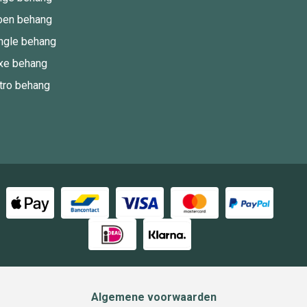
oen behang
ngle behang
xe behang
tro behang
Algemene voorwaarden