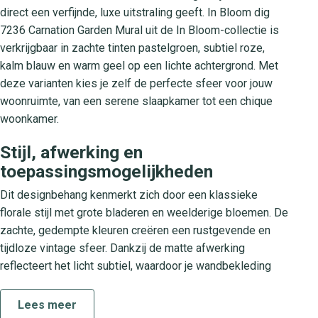
direct een verfijnde, luxe uitstraling geeft. In Bloom dig
7236 Carnation Garden Mural uit de In Bloom-collectie is
verkrijgbaar in zachte tinten pastelgroen, subtiel roze,
kalm blauw en warm geel op een lichte achtergrond. Met
deze varianten kies je zelf de perfecte sfeer voor jouw
woonruimte, van een serene slaapkamer tot een chique
woonkamer.
Stijl, afwerking en
toepassingsmogelijkheden
Dit designbehang kenmerkt zich door een klassieke
florale stijl met grote bladeren en weelderige bloemen. De
zachte, gedempte kleuren creëren een rustgevende en
tijdloze vintage sfeer. Dankzij de matte afwerking
reflecteert het licht subtiel, waardoor je wandbekleding
een luxe en stijlvolle uitstraling krijgt. Perfect voor een
accentmuur in de woonkamer, een romantische touch in de
Lees meer