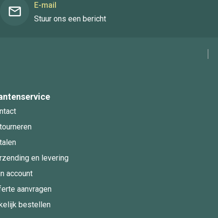
E-mail
Stuur ons een bericht
antenservice
ntact
tourneren
talen
rzending en levering
jn account
ferte aanvragen
kelijk bestellen