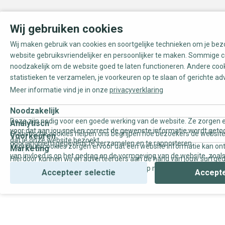
Wij gebruiken cookies
Wij maken gebruik van cookies en soortgelijke technieken om je be
website gebruiksvriendelijker en persoonlijker te maken. Sommige c
noodzakelijk om de website goed te laten functioneren. Andere coo
statistieken te verzamelen, je voorkeuren op te slaan of gerichte ad
Meer informatie vind je in onze
privacyverklaring
Noodzakelijk
Deze zijn nodig voor een goede werking van de website. Ze zorgen e
Analytisch
voor dat aan jou snel en correct de gewenste informatie wordt geto
Statistische cookies helpen ons begrijpen hoe bezoekers de website
Voorkeuren
dat je onze website bezoekt.
door anoniem gegevens te verzamelen en te rapporteren.
Voorkeurscookies zorgen ervoor dat een website informatie kan on
Marketing
van invloed is op het gedrag en de vormgeving van de website, zoals
Hierdoor kunnen wij en adverteerders aan de hand van jouw surfge
uw voorkeur of de regio waar u woont.
gepersonaliseerde online advertenties en op maat gemaakte conten
Accepteer selectie
Accepte