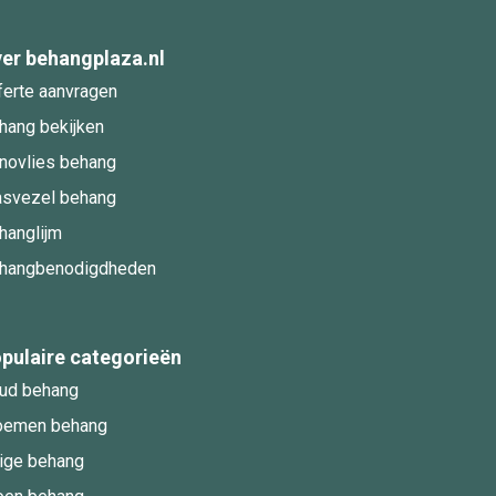
er behangplaza.nl
ferte aanvragen
hang bekijken
novlies behang
asvezel behang
hanglijm
hangbenodigdheden
pulaire categorieën
ud behang
oemen behang
ige behang