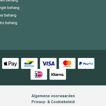
oen behang
ngle behang
xe behang
tro behang
Algemene voorwaarden
Privacy- & Cookiebeleid