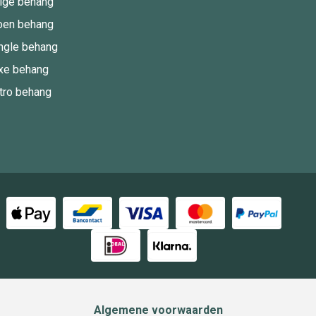
ige behang
oen behang
ngle behang
xe behang
tro behang
Algemene voorwaarden