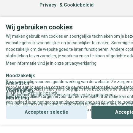
Privacy- & Cookiebeleid
Wij gebruiken cookies
Wij maken gebruik van cookies en soortgelijke technieken om je be
website gebruiksvriendelijker en persoonlijker te maken. Sommige c
noodzakelijk om de website goed te laten functioneren. Andere coo
statistieken te verzamelen, je voorkeuren op te slaan of gerichte ad
Meer informatie vind je in onze
privacyverklaring
Noodzakelijk
Deze zijn nodig voor een goede werking van de website. Ze zorgen e
Analytisch
voor dat aan jou snel en correct de gewenste informatie wordt geto
Statistische cookies helpen ons begrijpen hoe bezoekers de website
Voorkeuren
dat je onze website bezoekt.
door anoniem gegevens te verzamelen en te rapporteren.
Voorkeurscookies zorgen ervoor dat een website informatie kan on
Marketing
van invloed is op het gedrag en de vormgeving van de website, zoals
Hierdoor kunnen wij en adverteerders aan de hand van jouw surfge
uw voorkeur of de regio waar u woont.
gepersonaliseerde online advertenties en op maat gemaakte conten
Accepteer selectie
Accepte