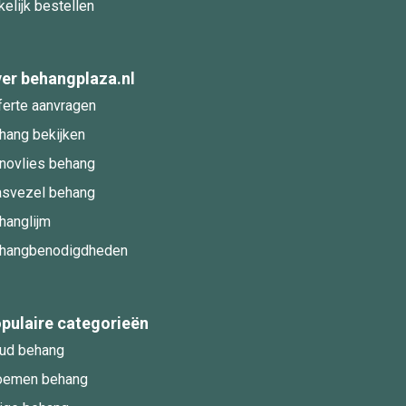
kelijk bestellen
er behangplaza.nl
ferte aanvragen
hang bekijken
novlies behang
asvezel behang
hanglijm
hangbenodigdheden
pulaire categorieën
ud behang
oemen behang