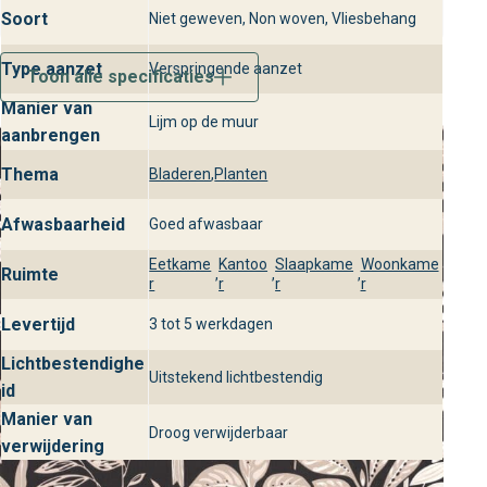
slaapkamers en kantoorruimtes waarin je een luxe,
Soort
Niet geweven, Non woven, Vliesbehang
onderhoudsvriendelijke uitstraling wilt.
Type aanzet
Verspringende aanzet
Toon alle specificaties
Behangplaza locaties en
Manier van
beschikbaarheid
Lijm op de muur
aanbrengen
Ontdek Louise Essentiel Cal in onze winkels van
Thema
Bladeren
,
Planten
behangplaza en kies uit alle varianten die perfect passen
bij jouw interieur. Onze deskundige medewerkers helpen
Afwasbaarheid
Goed afwasbaar
je graag bij het vinden van de juiste wandbekleding en
Eetkame
Kantoo
Slaapkame
Woonkame
adviseren over design, stijlvol gebruik en luxe afwerking in
Ruimte
,
,
,
r
r
r
r
jouw woning.
Levertijd
3 tot 5 werkdagen
Lichtbestendighe
Uitstekend lichtbestendig
id
Manier van
Droog verwijderbaar
verwijdering