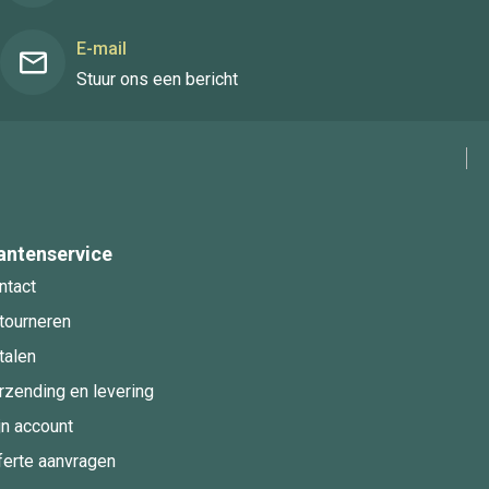
E-mail
Stuur ons een bericht
antenservice
ntact
tourneren
talen
rzending en levering
jn account
ferte aanvragen