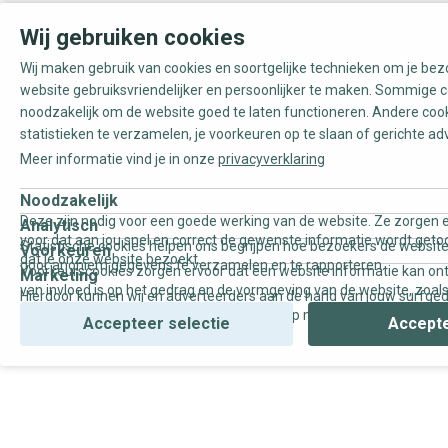
Wij gebruiken cookies
Wij maken gebruik van cookies en soortgelijke technieken om je be
website gebruiksvriendelijker en persoonlijker te maken. Sommige c
noodzakelijk om de website goed te laten functioneren. Andere coo
statistieken te verzamelen, je voorkeuren op te slaan of gerichte ad
Meer informatie vind je in onze
privacyverklaring
Noodzakelijk
Deze zijn nodig voor een goede werking van de website. Ze zorgen e
Analytisch
voor dat aan jou snel en correct de gewenste informatie wordt geto
Statistische cookies helpen ons begrijpen hoe bezoekers de website
Voorkeuren
dat je onze website bezoekt.
door anoniem gegevens te verzamelen en te rapporteren.
Voorkeurscookies zorgen ervoor dat een website informatie kan on
Marketing
van invloed is op het gedrag en de vormgeving van de website, zoals
Hierdoor kunnen wij en adverteerders aan de hand van jouw surfge
uw voorkeur of de regio waar u woont.
gepersonaliseerde online advertenties en op maat gemaakte conten
Accepteer selectie
Accepte