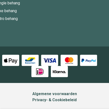
ngle behang
xe behang
tro behang
Algemene voorwaarden
Privacy- & Cookiebeleid