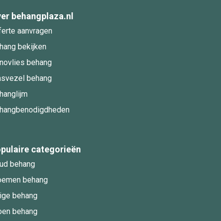
er behangplaza.nl
ferte aanvragen
hang bekijken
novlies behang
asvezel behang
hanglijm
hangbenodigdheden
pulaire categorieën
ud behang
oemen behang
ige behang
oen behang