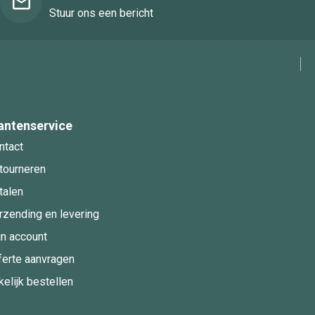
Stuur ons een bericht
antenservice
ntact
tourneren
talen
rzending en levering
jn account
ferte aanvragen
kelijk bestellen