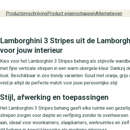
Productomschrijving
Product eigenschappen
Alternatieven
Lamborghini 3 Stripes uit de Lamborghi
voor jouw interieur
Kies voor het Lamborghini 3 Stripes behang als stijlvolle wandbek
met fijne verticale strepen in een warm okergele kleur. Dankzij d
look. Beschikbaar in zes trendy varianten: Goud met oranje, grijs 
vind je altijd de perfecte match voor jouw persoonlijke stijl.
Stijl, afwerking en toepassingen
Het Lamborghini 3 Stripes behang geeft elke ruimte een gezelli
strepen zorgen voor diepte en verfijning zonder te overheersen
aan, ideaal voor woonkamers, slaapkamers, werkruimtes en zelfs 
dit behang in zowel klassieke als moderne interieurs.