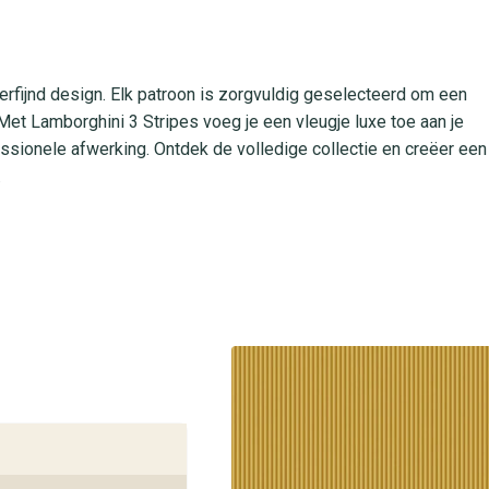
erfijnd design. Elk patroon is zorgvuldig geselecteerd om een
 Met Lamborghini 3 Stripes voeg je een vleugje luxe toe aan je
essionele afwerking. Ontdek de volledige collectie en creëer een
.
 het sterk en scheurvast is. Dankzij de easy-apply methode
ak de banen zonder gedoe. Het oppervlak is volledig afwasbaar,
rt. Lamborghini 3 Stripes is lichtbestendig en behoudt zijn
ruikte ruimtes waar stijl en functionaliteit samenkomen.
collectie altijd op voorraad in onze winkels. Ontdek het in jouw
 collectie wandbekleding. Onze vakmensen staan klaar om je te