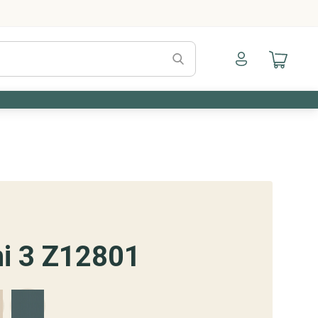
Naar mijn account
Naar mijn a
i 3 Z12801