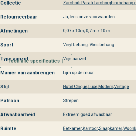
Collectie
Zambaiti Parati Lamborghini behang c
adviseren en te helpen bij de perfecte keuze voor jouw interieur.
Retourneerbaar
Ja, lees onze voorwaarden
Afmetingen
0,07 x 10m, 0,7 m x 10 m
Soort
Vinyl behang, Vlies behang
Type aanzet
Vrije aanzet
Toon alle specificaties
Manier van aanbrengen
Lijm op de muur
Stijl
Hotel Chique
,
Luxe
,
Modern
,
Vintage
Patroon
Strepen
Afwasbaarheid
Extreem goed afwasbaar
Ruimte
Eetkamer
,
Kantoor
,
Slaapkamer
,
Woon