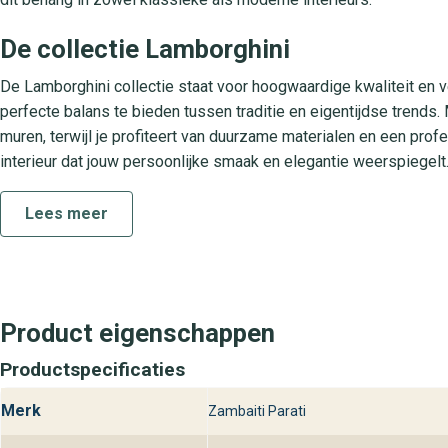
De collectie Lamborghini
De Lamborghini collectie staat voor hoogwaardige kwaliteit en v
perfecte balans te bieden tussen traditie en eigentijdse trends.
muren, terwijl je profiteert van duurzame materialen en een prof
interieur dat jouw persoonlijke smaak en elegantie weerspiegelt
Praktische kenmerken
Lees meer
Dit behang is vervaardigd van premium vliesmateriaal, waardoor
breng je het eenvoudig aan: Lijm rechtstreeks op de muur en pl
zodat je vlekken moeiteloos met een licht vochtige doek verwijde
kleurkracht, zelfs bij direct zonlicht. Perfect voor intensief geb
Product eigenschappen
Behangplaza in de buurt
Productspecificaties
Bij behangplaza vind je Lamborghini 3 Stripes uit de Lamborghini 
Merk
Zambaiti Parati
favoriete vestiging en laat je inspireren door onze uitgebreide