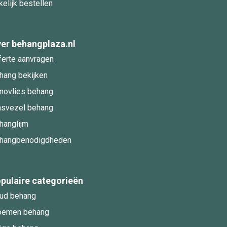
kelijk bestellen
er behangplaza.nl
ferte aanvragen
hang bekijken
novlies behang
asvezel behang
hanglijm
hangbenodigdheden
pulaire categorieën
ud behang
oemen behang