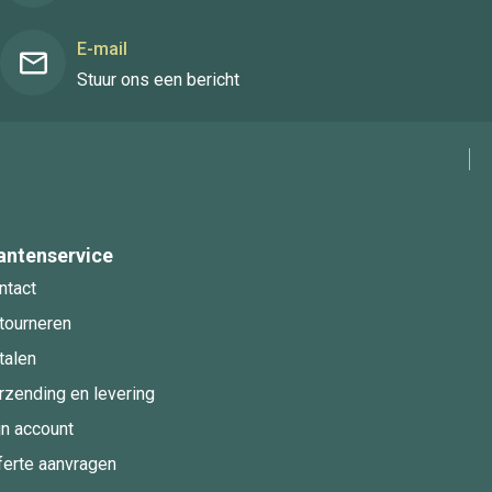
E-mail
Stuur ons een bericht
antenservice
ntact
tourneren
talen
rzending en levering
jn account
ferte aanvragen