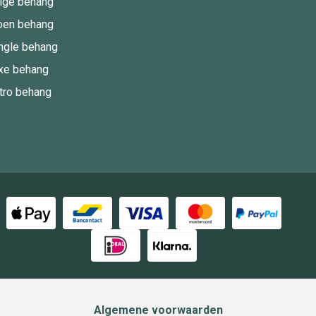
ige behang
oen behang
ngle behang
xe behang
tro behang
Algemene voorwaarden