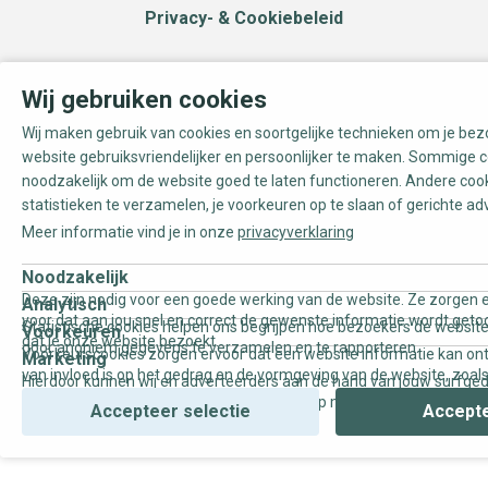
Privacy- & Cookiebeleid
Wij gebruiken cookies
Wij maken gebruik van cookies en soortgelijke technieken om je be
website gebruiksvriendelijker en persoonlijker te maken. Sommige c
noodzakelijk om de website goed te laten functioneren. Andere coo
statistieken te verzamelen, je voorkeuren op te slaan of gerichte ad
Meer informatie vind je in onze
privacyverklaring
Noodzakelijk
Deze zijn nodig voor een goede werking van de website. Ze zorgen e
Analytisch
voor dat aan jou snel en correct de gewenste informatie wordt geto
Statistische cookies helpen ons begrijpen hoe bezoekers de website
Voorkeuren
dat je onze website bezoekt.
door anoniem gegevens te verzamelen en te rapporteren.
Voorkeurscookies zorgen ervoor dat een website informatie kan on
Marketing
van invloed is op het gedrag en de vormgeving van de website, zoals
Hierdoor kunnen wij en adverteerders aan de hand van jouw surfge
uw voorkeur of de regio waar u woont.
gepersonaliseerde online advertenties en op maat gemaakte conten
Accepteer selectie
Accepte