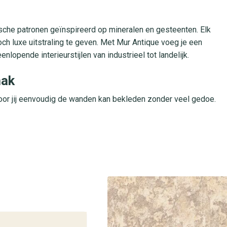
ische patronen geïnspireerd op mineralen en gesteenten. Elk
ch luxe uitstraling te geven. Met Mur Antique voeg je een
enlopende interieurstijlen van industrieel tot landelijk.
mak
oor jij eenvoudig de wanden kan bekleden zonder veel gedoe.
 Dankzij de afwasbare oppervlakte houd je de wanden moeiteloos
chikt voor woonkamers, slaapkamers, hallen en zelfs
laza
behangplaza en laat je inspireren door onze uitgebreide
 perfecte variant en geven stylingtips voor jouw interieur.
 design van Mur Antique Minerals behang.