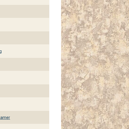
g
kamer