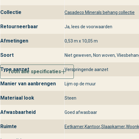
Collectie
Casadeco Minerals behang collectie
Retourneerbaar
Ja, lees de voorwaarden
Afmetingen
0,53 m x 10,05 m
Soort
Niet geweven, Non woven, Vliesbehan
Type aanzet
Verspringende aanzet
Toon alle specificaties
Manier van aanbrengen
Lijm op de muur
Materiaal look
Steen
Afwasbaarheid
Goed afwasbaar
Ruimte
Eetkamer
,
Kantoor
,
Slaapkamer
,
Woon