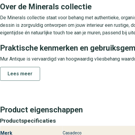
Over de Minerals collectie
De Minerals collectie staat voor behang met authentieke, organ
dessin is zorgvuldig ontworpen om jouw interieur een rustige, do
eigentijdse én natuurlijke touch toe aan je muren, passend bij uite
Praktische kenmerken en gebruiksge
Mur Antique is vervaardigd van hoogwaardig vliesbehang waard
Het behang is strijkvrij en direct verwerkbaar met behanglijm.
Lees meer
schoon. Dit designbehangen is lichtbestendig en uitermate ges
kantoorruimtes.
Vind Mur Antique Minerals bij behangp
Ontdek Mur Antique uit de Minerals collectie bij de winkels van 
Product eigenschappen
presentatie. Onze adviseurs helpen je graag bij het kiezen van de
Productspecificaties
Bezoek één van onze winkels en ervaar zelf de kwaliteit en het
Merk
Casadeco