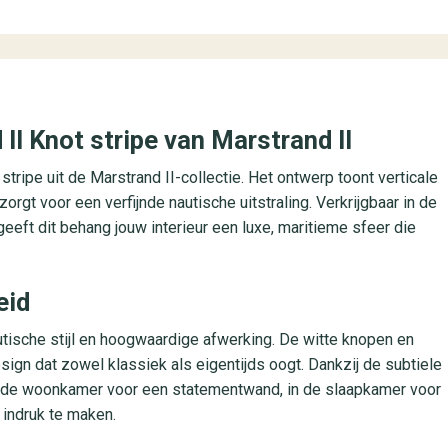
II Knot stripe van Marstrand II
ripe uit de Marstrand II-collectie. Het ontwerp toont verticale
gt voor een verfijnde nautische uitstraling. Verkrijgbaar in de
geeft dit behang jouw interieur een luxe, maritieme sfeer die
eid
autische stijl en hoogwaardige afwerking. De witte knopen en
ign dat zowel klassiek als eigentijds oogt. Dankzij de subtiele
t in de woonkamer voor een statementwand, in de slaapkamer voor
e indruk te maken.