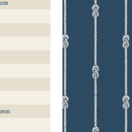
ectie
kamer