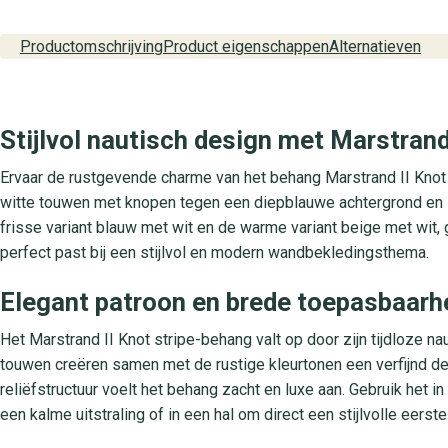
Productomschrijving
Product eigenschappen
Alternatieven
Stijlvol nautisch design met Marstrand 
Ervaar de rustgevende charme van het behang Marstrand II Knot st
witte touwen met knopen tegen een diepblauwe achtergrond en zor
frisse variant blauw met wit en de warme variant beige met wit, 
perfect past bij een stijlvol en modern wandbekledingsthema.
Elegant patroon en brede toepasbaarh
Het Marstrand II Knot stripe-behang valt op door zijn tijdloze n
touwen creëren samen met de rustige kleurtonen een verfijnd des
reliëfstructuur voelt het behang zacht en luxe aan. Gebruik he
een kalme uitstraling of in een hal om direct een stijlvolle eerst