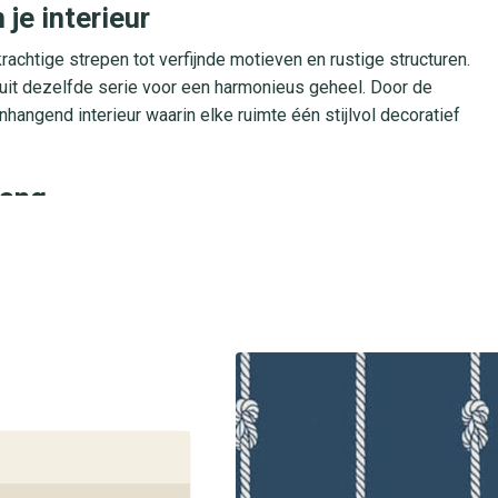
 je interieur
rachtige strepen tot verfijnde motieven en rustige structuren.
uit dezelfde serie voor een harmonieus geheel. Door de
angend interieur waarin elke ruimte één stijlvol decoratief
hang
n: Lijm je direct op de muur zonder gedoe met natte banen.
 met een zachte, vochtige doek. Marstrand II Knot stripe is
endig blijven. Ideaal voor intensief gebruikte ruimtes zoals de
ehangplaza-winkels
llectie Marstrand II Knot stripe van Marstrand II. Onze
cte wandbekleding voor jouw interieur. Creëer die stijlvolle, luxe