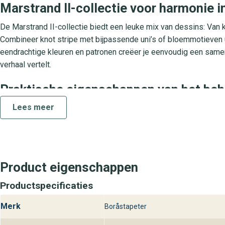
Marstrand II-collectie voor harmonie in
De Marstrand II-collectie biedt een leuke mix van dessins: Van k
Combineer knot stripe met bijpassende uni’s of bloemmotieven 
eendrachtige kleuren en patronen creëer je eenvoudig een samenh
verhaal vertelt.
Praktische eigenschappen van het be
Lees meer
Dit hoogwaardige vinyl op vliesbasis is eenvoudig aan te brenge
Dankzij de afwasbare toplaag veeg je vlekken zonder moeite weg
kleurvast en lichtbestendig, waardoor de kleuren lang fris en lev
woonkamer, slaapkamer of eetkamer.
Product eigenschappen
Ontdek Marstrand II Knot stripe bij b
Productspecificaties
Bezoek onze winkels en laat je inspireren door de uitgebreide co
adviseurs staan klaar om je te helpen bij het kiezen van de perfe
Merk
Boråstapeter
uitstraling die bij jou past met behangplaza.