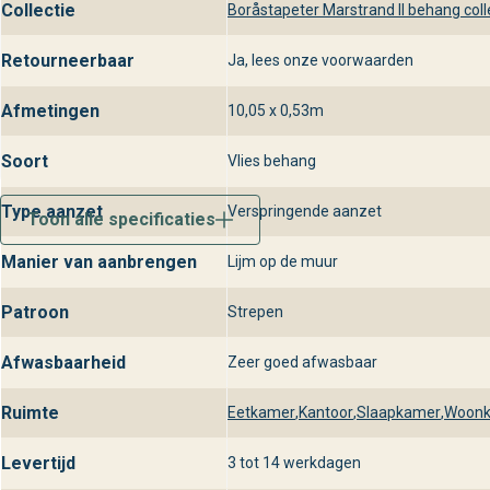
Collectie
Boråstapeter Marstrand II behang coll
Retourneerbaar
Ja, lees onze voorwaarden
Afmetingen
10,05 x 0,53m
Soort
Vlies behang
Type aanzet
Verspringende aanzet
Toon alle specificaties
Manier van aanbrengen
Lijm op de muur
Patroon
Strepen
Afwasbaarheid
Zeer goed afwasbaar
Ruimte
Eetkamer
,
Kantoor
,
Slaapkamer
,
Woon
Levertijd
3 tot 14 werkdagen