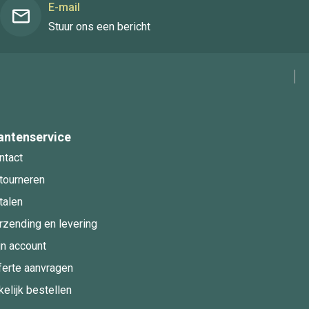
E-mail
Stuur ons een bericht
antenservice
ntact
tourneren
talen
rzending en levering
jn account
ferte aanvragen
kelijk bestellen