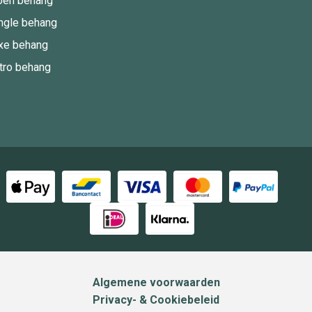
oen behang
ngle behang
xe behang
tro behang
Algemene voorwaarden
Privacy- & Cookiebeleid