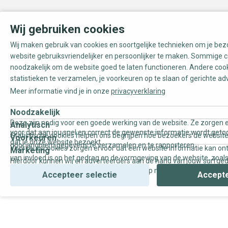
Wij gebruiken cookies
Wij maken gebruik van cookies en soortgelijke technieken om je be
website gebruiksvriendelijker en persoonlijker te maken. Sommige c
noodzakelijk om de website goed te laten functioneren. Andere coo
statistieken te verzamelen, je voorkeuren op te slaan of gerichte ad
Meer informatie vind je in onze
privacyverklaring
Noodzakelijk
Deze zijn nodig voor een goede werking van de website. Ze zorgen e
Analytisch
voor dat aan jou snel en correct de gewenste informatie wordt geto
Statistische cookies helpen ons begrijpen hoe bezoekers de website
Voorkeuren
dat je onze website bezoekt.
door anoniem gegevens te verzamelen en te rapporteren.
Voorkeurscookies zorgen ervoor dat een website informatie kan on
Marketing
van invloed is op het gedrag en de vormgeving van de website, zoals
Hierdoor kunnen wij en adverteerders aan de hand van jouw surfge
uw voorkeur of de regio waar u woont.
gepersonaliseerde online advertenties en op maat gemaakte conten
Accepteer selectie
Accepte