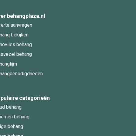
er behangplaza.nl
ferte aanvragen
hang bekijken
novlies behang
asvezel behang
hanglijm
hangbenodigdheden
pulaire categorieën
ud behang
oemen behang
ige behang