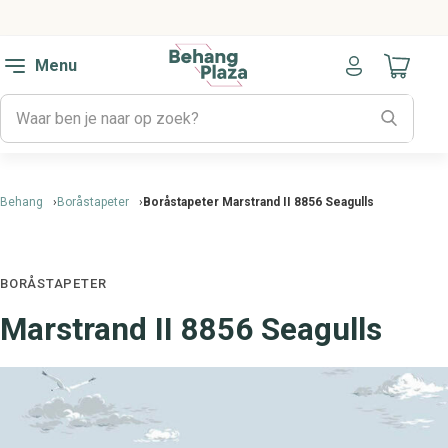
Menu
Naar mijn
Behang
Boråstapeter
Boråstapeter Marstrand II 8856 Seagulls
BORÅSTAPETER
Marstrand II 8856 Seagulls