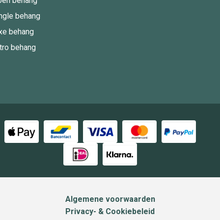
oen behang
ngle behang
xe behang
tro behang
Algemene voorwaarden
Privacy- & Cookiebeleid