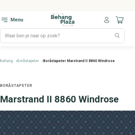
Menu
Naar mijn
Behang
Boråstapeter
Boråstapeter Marstrand II 8860 Windrose
BORÅSTAPETER
Marstrand II 8860 Windrose