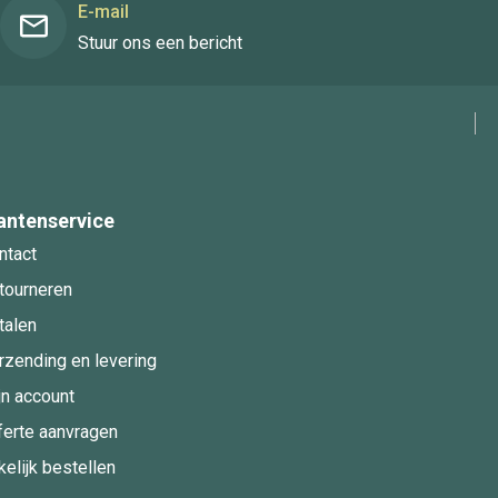
E-mail
Stuur ons een bericht
antenservice
ntact
tourneren
talen
rzending en levering
jn account
ferte aanvragen
kelijk bestellen