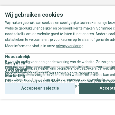
Wij gebruiken cookies
Wij maken gebruik van cookies en soortgelijke technieken om je be
website gebruiksvriendelijker en persoonlijker te maken. Sommige c
noodzakelijk om de website goed te laten functioneren. Andere coo
statistieken te verzamelen, je voorkeuren op te slaan of gerichte ad
Meer informatie vind je in onze
privacyverklaring
Noodzakelijk
Deze zijn nodig voor een goede werking van de website. Ze zorgen e
Analytisch
voor dat aan jou snel en correct de gewenste informatie wordt geto
Statistische cookies helpen ons begrijpen hoe bezoekers de website
Voorkeuren
dat je onze website bezoekt.
door anoniem gegevens te verzamelen en te rapporteren.
Voorkeurscookies zorgen ervoor dat een website informatie kan on
Marketing
van invloed is op het gedrag en de vormgeving van de website, zoals
Hierdoor kunnen wij en adverteerders aan de hand van jouw surfge
uw voorkeur of de regio waar u woont.
gepersonaliseerde online advertenties en op maat gemaakte conten
Accepteer selectie
Accepte