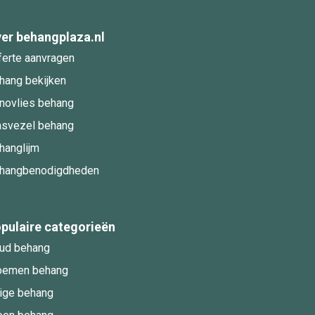
er behangplaza.nl
ferte aanvragen
hang bekijken
novlies behang
asvezel behang
hanglijm
hangbenodigdheden
pulaire categorieën
ud behang
oemen behang
ige behang