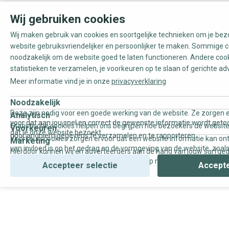
Wij gebruiken cookies
Wij maken gebruik van cookies en soortgelijke technieken om je be
website gebruiksvriendelijker en persoonlijker te maken. Sommige c
noodzakelijk om de website goed te laten functioneren. Andere coo
statistieken te verzamelen, je voorkeuren op te slaan of gerichte ad
Meer informatie vind je in onze
privacyverklaring
Noodzakelijk
Deze zijn nodig voor een goede werking van de website. Ze zorgen e
Analytisch
voor dat aan jou snel en correct de gewenste informatie wordt geto
Statistische cookies helpen ons begrijpen hoe bezoekers de website
Voorkeuren
dat je onze website bezoekt.
door anoniem gegevens te verzamelen en te rapporteren.
Voorkeurscookies zorgen ervoor dat een website informatie kan on
Marketing
van invloed is op het gedrag en de vormgeving van de website, zoals
Hierdoor kunnen wij en adverteerders aan de hand van jouw surfge
uw voorkeur of de regio waar u woont.
gepersonaliseerde online advertenties en op maat gemaakte conten
Accepteer selectie
Accepte