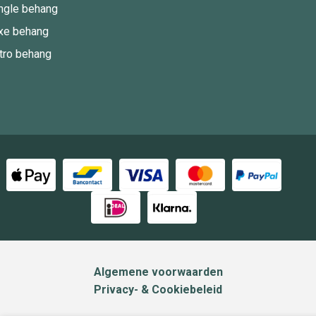
ngle behang
xe behang
tro behang
Algemene voorwaarden
Privacy- & Cookiebeleid