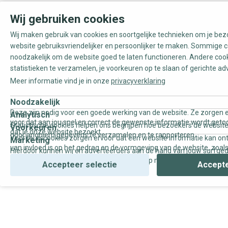
Wij gebruiken cookies
Wij maken gebruik van cookies en soortgelijke technieken om je be
website gebruiksvriendelijker en persoonlijker te maken. Sommige c
noodzakelijk om de website goed te laten functioneren. Andere coo
statistieken te verzamelen, je voorkeuren op te slaan of gerichte ad
Meer informatie vind je in onze
privacyverklaring
Noodzakelijk
Deze zijn nodig voor een goede werking van de website. Ze zorgen e
Analytisch
voor dat aan jou snel en correct de gewenste informatie wordt geto
Statistische cookies helpen ons begrijpen hoe bezoekers de website
Voorkeuren
dat je onze website bezoekt.
door anoniem gegevens te verzamelen en te rapporteren.
Voorkeurscookies zorgen ervoor dat een website informatie kan on
Marketing
van invloed is op het gedrag en de vormgeving van de website, zoals
Hierdoor kunnen wij en adverteerders aan de hand van jouw surfge
uw voorkeur of de regio waar u woont.
gepersonaliseerde online advertenties en op maat gemaakte conten
Accepteer selectie
Accepte