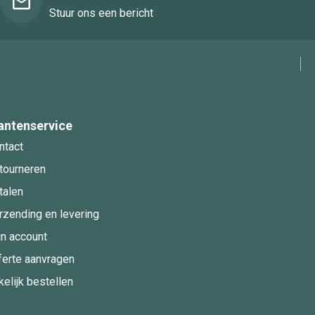
Stuur ons een bericht
antenservice
ntact
tourneren
talen
rzending en levering
jn account
ferte aanvragen
kelijk bestellen