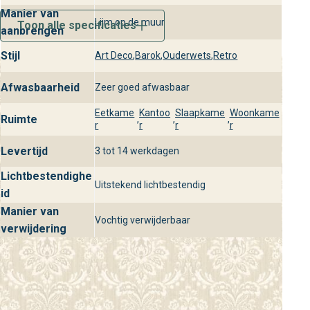
woonkamers tot serene slaapkamers.
Manier van
Lijm op de muur
Toon alle specificaties
Bij behangplaza vind je de Mini Trend Editie elf en de
aanbrengen
volledige Mini Trend collectie in onze winkels. Of je nu op
Stijl
Art Deco
,
Barok
,
Ouderwets
,
Retro
zoek bent naar een klassiek design of een moderne twist,
onze winkels bieden een breed scala aan opties om jouw
Afwasbaarheid
Zeer goed afwasbaar
interieur naar een hoger niveau te tillen.
Eetkame
Kantoo
Slaapkame
Woonkame
Ruimte
,
,
,
r
r
r
r
Levertijd
3 tot 14 werkdagen
Lichtbestendighe
Uitstekend lichtbestendig
id
Manier van
Vochtig verwijderbaar
verwijdering