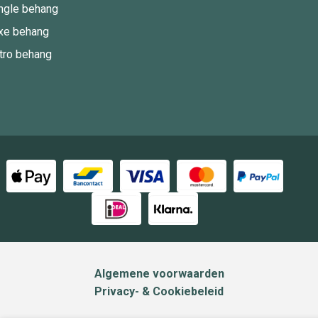
ngle behang
xe behang
tro behang
Algemene voorwaarden
Privacy- & Cookiebeleid