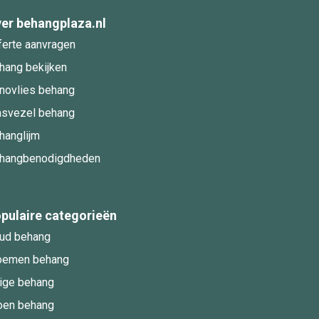
er behangplaza.nl
ferte aanvragen
hang bekijken
novlies behang
asvezel behang
hanglijm
hangbenodigdheden
pulaire categorieën
ud behang
oemen behang
ige behang
oen behang