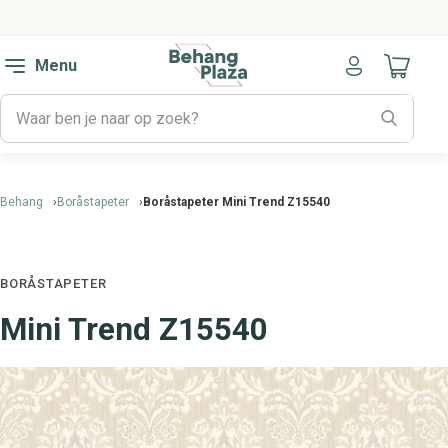
Menu
Naar mijn
Behang
Boråstapeter
Boråstapeter Mini Trend Z15540
BORÅSTAPETER
Mini Trend Z15540