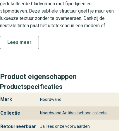
gedetailleerde bladvormen met fijne lijnen en
stipmotieven. Deze subtiele structuur geeft je muur een
luxueuze textuur zonder te overheersen. Dankzij de
neutrale tinten past het uitstekend in een modern of
klassiek interieur. Je verwerkt het behang zowel in de
woonkamer als in de slaapkamer of werkplek, waar je
Lees meer
optimaal geniet van de kalmerende en stijlvolle ambiance.
Collectie Antibes
De collectie Antibes staat voor tijdloze designs die luxe
Product eigenschappen
en comfort combineren. Elk dessin is zorgvuldig
vormgegeven om jouw interieur écht tot leven te brengen.
Productspecificaties
Door te kiezen voor Antibes wandbekleding voeg je een
Merk
Noordwand
exclusief designaccent toe dat perfect aansluit bij
verschillende woonstijlen. Of je nu kiest voor een
Collectie
Noordwand Antibes behang collectie
accentmuur of een volledige ruimte, de collectie Antibes
biedt altijd de juiste balans tussen design en
Retourneerbaar
Ja, lees onze voorwaarden
duurzaamheid.