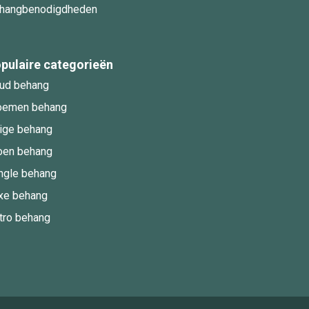
hangbenodigdheden
pulaire categorieën
ud behang
oemen behang
ige behang
oen behang
ngle behang
xe behang
tro behang