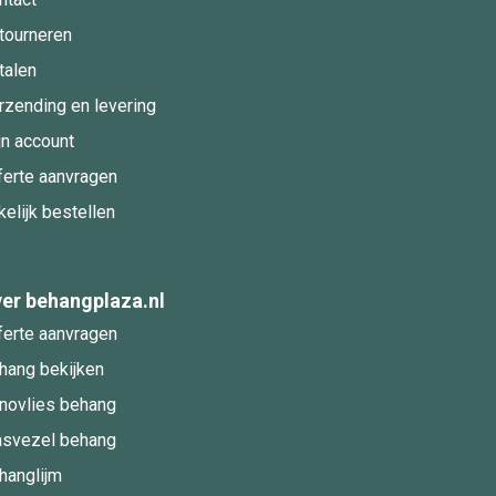
tourneren
talen
rzending en levering
jn account
ferte aanvragen
kelijk bestellen
er behangplaza.nl
ferte aanvragen
hang bekijken
novlies behang
asvezel behang
hanglijm