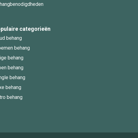
hangbenodigdheden
pulaire categorieën
ud behang
oemen behang
ige behang
oen behang
ngle behang
xe behang
tro behang