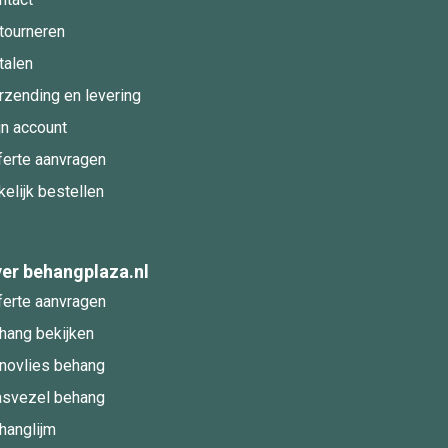
tourneren
talen
rzending en levering
jn account
ferte aanvragen
kelijk bestellen
er behangplaza.nl
ferte aanvragen
hang bekijken
novlies behang
asvezel behang
hanglijm