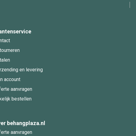
antenservice
ntact
tourneren
talen
rzending en levering
jn account
ferte aanvragen
kelijk bestellen
er behangplaza.nl
ferte aanvragen