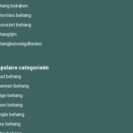
hang bekijken
novlies behang
asvezel behang
hanglijm
hangbenodigdheden
pulaire categorieën
ud behang
oemen behang
ige behang
oen behang
ngle behang
xe behang