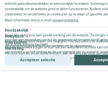
website gebruiksvriendelijker en persoonlijker te maken. Sommige c
noodzakelijk om de website goed te laten functioneren. Andere coo
statistieken te verzamelen, je voorkeuren op te slaan of gerichte ad
Meer informatie vind je in onze
privacyverklaring
Noodzakelijk
Deze zijn nodig voor een goede werking van de website. Ze zorgen e
Analytisch
voor dat aan jou snel en correct de gewenste informatie wordt geto
Statistische cookies helpen ons begrijpen hoe bezoekers de website
Voorkeuren
dat je onze website bezoekt.
door anoniem gegevens te verzamelen en te rapporteren.
Voorkeurscookies zorgen ervoor dat een website informatie kan on
Marketing
van invloed is op het gedrag en de vormgeving van de website, zoals
Hierdoor kunnen wij en adverteerders aan de hand van jouw surfge
uw voorkeur of de regio waar u woont.
gepersonaliseerde online advertenties en op maat gemaakte conten
Accepteer selectie
Accepte