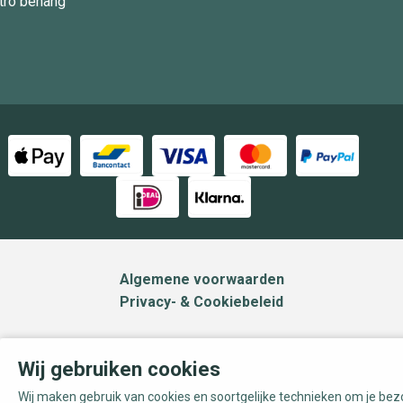
tro behang
Algemene voorwaarden
Privacy- & Cookiebeleid
Wij gebruiken cookies
Wij maken gebruik van cookies en soortgelijke technieken om je be