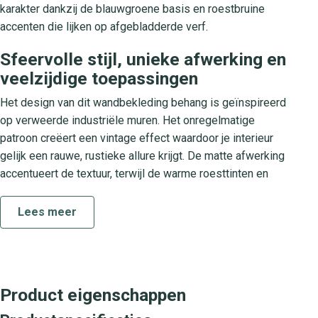
karakter dankzij de blauwgroene basis en roestbruine
accenten die lijken op afgebladderde verf.
Sfeervolle stijl, unieke afwerking en
veelzijdige toepassingen
Het design van dit wandbekleding behang is geïnspireerd
op verweerde industriële muren. Het onregelmatige
patroon creëert een vintage effect waardoor je interieur
gelijk een rauwe, rustieke allure krijgt. De matte afwerking
accentueert de textuur, terwijl de warme roesttinten en
koelblauwe nuances naadloos passen bij zowel een
modern als een klassiek interieur. Ideaal voor je
Lees meer
woonkamer, slaapkamer of een stijlvolle kantoorruimte.
Ontdek de City Romance collectie
City Romance combineert de charme van oude
Product eigenschappen
fabriekshallen met eigentijds design. In deze collectie