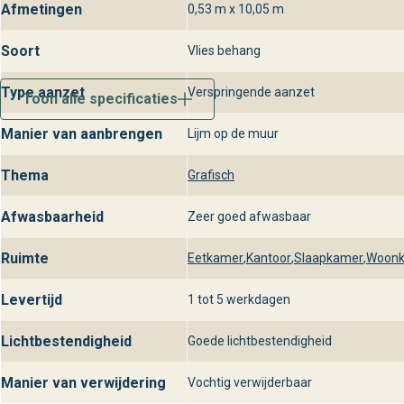
Afmetingen
0,53 m x 10,05 m
Soort
Vlies behang
Type aanzet
Verspringende aanzet
Toon alle specificaties
Manier van aanbrengen
Lijm op de muur
Thema
Grafisch
Afwasbaarheid
Zeer goed afwasbaar
Ruimte
Eetkamer
,
Kantoor
,
Slaapkamer
,
Woon
Levertijd
1 tot 5 werkdagen
Lichtbestendigheid
Goede lichtbestendigheid
Manier van verwijdering
Vochtig verwijderbaar