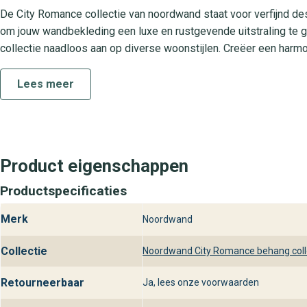
De City Romance collectie van noordwand staat voor verfijnd des
om jouw wandbekleding een luxe en rustgevende uitstraling te g
collectie naadloos aan op diverse woonstijlen. Creëer een harmo
warmere kleuren.
Lees meer
Praktische kenmerken van dit vliesbe
Het Noordwand City Romance 351-11 behang is uitgevoerd in ho
lijm direct op de muur te smeren en de banen strak tegen elkaar
lichtbestendig, zodat het jarenlang mooi blijft. Dit behang is p
Product eigenschappen
waar je een stijlvolle en onderhoudsvriendelijke wandbekleding w
Productspecificaties
Behangplaza in al haar winkels
Merk
Noordwand
Bij behangplaza vind je het indrukwekkende Noordwand City Roma
Collectie
Noordwand City Romance behang coll
Hier krijg je deskundig advies en kun je de verschillende kleurva
bestelt, bij behangplaza zorgen we dat jouw behangproject soepel
Retourneerbaar
Ja, lees onze voorwaarden
interieur.