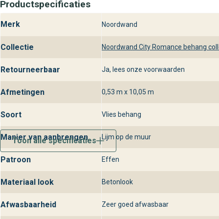
Productspecificaties
voor je klaar om je te helpen met kleurkeuze, styling en profe
laat je inspireren door dit prachtige design.
Merk
Noordwand
Collectie
Noordwand City Romance behang coll
Retourneerbaar
Ja, lees onze voorwaarden
Afmetingen
0,53 m x 10,05 m
Soort
Vlies behang
Manier van aanbrengen
Lijm op de muur
Toon alle specificaties
Patroon
Effen
Materiaal look
Betonlook
Afwasbaarheid
Zeer goed afwasbaar