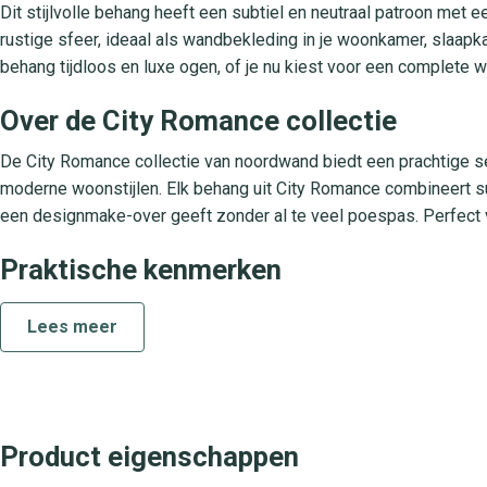
Dit stijlvolle behang heeft een subtiel en neutraal patroon met e
rustige sfeer, ideaal als wandbekleding in je woonkamer, slaapkam
behang tijdloos en luxe ogen, of je nu kiest voor een complete wa
Over de City Romance collectie
De City Romance collectie van noordwand biedt een prachtige se
moderne woonstijlen. Elk behang uit City Romance combineert su
een designmake-over geeft zonder al te veel poespas. Perfect v
Praktische kenmerken
Dit behang is uitgevoerd in duurzaam vliesmateriaal voor eenvou
Lees meer
rechtstreeks op de muur aan te brengen en de banen naadloos t
doek, lichtbestendig en geschikt voor diverse ruimtes in huis. Zo 
jouw interieur.
Behangplaza in al onze winkels
Product eigenschappen
Bij behangplaza vind je Noordwand City Romance 351-8 uit de Ci