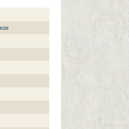
ssionele wandbekleding. Bezoek gerust een van onze winkels en
ectie