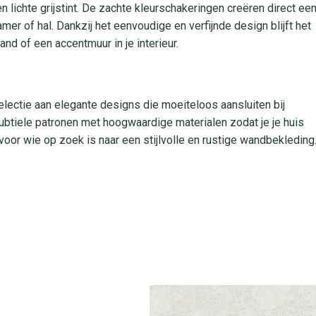
en lichte grijstint. De zachte kleurschakeringen creëren direct ee
er of hal. Dankzij het eenvoudige en verfijnde design blijft het
nd of een accentmuur in je interieur.
lectie aan elegante designs die moeiteloos aansluiten bij
btiele patronen met hoogwaardige materialen zodat je je huis
oor wie op zoek is naar een stijlvolle en rustige wandbekleding
dige verwerking. Je brengt het snel aan door de lijm
egen elkaar te plaatsen. Het is afneembaar met een vochtige
geniet je lang van de frisse uitstraling en het luxe gevoel in
ty Romance collectie in al onze winkels. Onze adviseurs staan