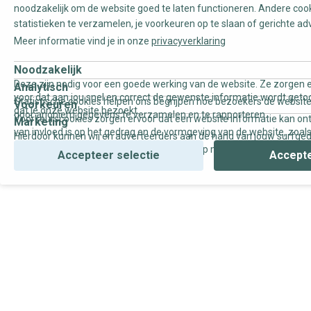
noodzakelijk om de website goed te laten functioneren. Andere coo
statistieken te verzamelen, je voorkeuren op te slaan of gerichte ad
Meer informatie vind je in onze
privacyverklaring
Noodzakelijk
Deze zijn nodig voor een goede werking van de website. Ze zorgen e
Analytisch
voor dat aan jou snel en correct de gewenste informatie wordt geto
Statistische cookies helpen ons begrijpen hoe bezoekers de website
Voorkeuren
dat je onze website bezoekt.
door anoniem gegevens te verzamelen en te rapporteren.
Voorkeurscookies zorgen ervoor dat een website informatie kan on
Marketing
van invloed is op het gedrag en de vormgeving van de website, zoals
Hierdoor kunnen wij en adverteerders aan de hand van jouw surfge
uw voorkeur of de regio waar u woont.
gepersonaliseerde online advertenties en op maat gemaakte conten
Accepteer selectie
Accepte