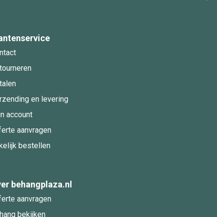
antenservice
ntact
tourneren
talen
rzending en levering
jn account
ferte aanvragen
kelijk bestellen
er behangplaza.nl
ferte aanvragen
hang bekijken