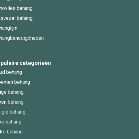
novlies behang
asvezel behang
hanglijm
hangbenodigdheden
pulaire categorieën
ud behang
oemen behang
ige behang
oen behang
ngle behang
xe behang
tro behang