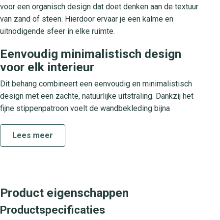
voor een organisch design dat doet denken aan de textuur
van zand of steen. Hierdoor ervaar je een kalme en
uitnodigende sfeer in elke ruimte.
Eenvoudig minimalistisch design
voor elk interieur
Dit behang combineert een eenvoudig en minimalistisch
design met een zachte, natuurlijke uitstraling. Dankzij het
fijne stippenpatroon voelt de wandbekleding bijna
levendig aan en past hij perfect in moderne en klassieke
interieurs. Of je nu gaat voor een luxe woonkamer, een
Lees meer
stijlvolle slaapkamer of een serene studeerkamer, dit
behang tilt jouw woonruimte naar een hoger niveau en
zorgt voor een harmonieus geheel.
Over de Lustre collectie
Product eigenschappen
Productspecificaties
De Lustre collectie staat voor verfijnde luxe en tijdloos