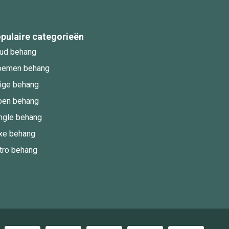
pulaire categorieën
ud behang
oemen behang
ige behang
oen behang
ngle behang
xe behang
tro behang