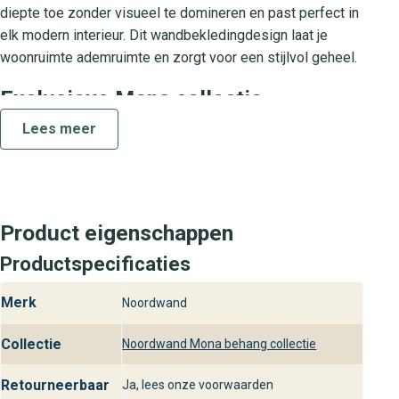
diepte toe zonder visueel te domineren en past perfect in
elk modern interieur. Dit wandbekledingdesign laat je
woonruimte ademruimte en zorgt voor een stijlvol geheel.
Exclusieve Mona collectie
Lees meer
De Mona collectie van noordwand staat voor hoogwaardig
design en luxe sfeer. Elke behangrol is zorgvuldig
geselecteerd om jouw interieur net dat beetje extra te
geven. Of je nu kiest voor subtiel wit met grijs of
opvallend beige met blauw, de Mona collectie biedt een
Product eigenschappen
perfecte match met jouw woonwensen.
Productspecificaties
Praktische kenmerken en
installatiemethode
Merk
Noordwand
Het behang is vervaardigd van stevig vinyl en eenvoudig
Collectie
Noordwand Mona behang collectie
aan te brengen met de plak-de-muur methode. Dankzij de
waterafstotende toplaag is het volledig afwasbaar en
Retourneerbaar
Ja, lees onze voorwaarden