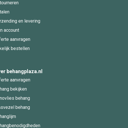
tourneren
talen
rzending en levering
jn account
ferte aanvragen
kelijk bestellen
er behangplaza.nl
ferte aanvragen
hang bekijken
novlies behang
asvezel behang
hanglijm
hangbenodigdheden