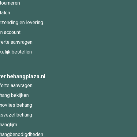
tourneren
talen
rzending en levering
jn account
ferte aanvragen
kelijk bestellen
er behangplaza.nl
ferte aanvragen
hang bekijken
novlies behang
asvezel behang
hanglijm
hangbenodigdheden