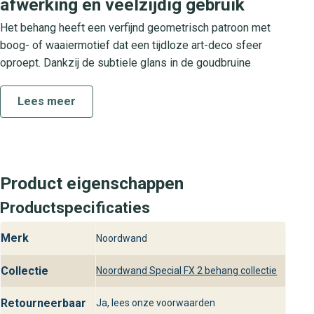
afwerking en veelzijdig gebruik
Het behang heeft een verfijnd geometrisch patroon met
boog- of waaiermotief dat een tijdloze art-deco sfeer
oproept. Dankzij de subtiele glans in de goudbruine
accenten oogt elke muur direct luxueus. De matte
achtergrond in diep blauw zorgt voor balans en rust in je
Lees meer
interieur. Dit design komt tot zijn recht in woonkamer,
slaapkamer, hal of eetkamer, maar je kunt het ook
gebruiken in kantoor of boutique-achtige ruimtes voor een
stijlvolle, professionele uitstraling.
Product eigenschappen
Over de Special FX 2 collectie
Productspecificaties
Special FX 2 van noordwand is een exclusieve collectie
Merk
Noordwand
waarin hoogwaardige materialen samenkomen met
iconische designinvloeden. Elke print is zorgvuldig
Collectie
Noordwand Special FX 2 behang collectie
uitgewerkt met oog voor detail en een rijke kleurbeleving.
Of je nu gaat voor een subtiel accent of een opvallende
Retourneerbaar
Ja, lees onze voorwaarden
eyecatcher, met Special FX 2 creëer je moeiteloos een