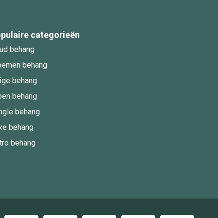
pulaire categorieën
ud behang
oemen behang
ige behang
oen behang
ngle behang
xe behang
tro behang