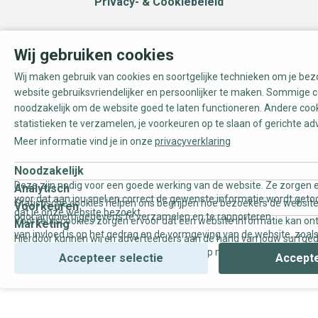
Privacy- & Cookiebeleid
Wij gebruiken cookies
Wij maken gebruik van cookies en soortgelijke technieken om je be
website gebruiksvriendelijker en persoonlijker te maken. Sommige c
noodzakelijk om de website goed te laten functioneren. Andere coo
statistieken te verzamelen, je voorkeuren op te slaan of gerichte ad
Meer informatie vind je in onze
privacyverklaring
Noodzakelijk
Deze zijn nodig voor een goede werking van de website. Ze zorgen e
Analytisch
voor dat aan jou snel en correct de gewenste informatie wordt geto
Statistische cookies helpen ons begrijpen hoe bezoekers de website
Voorkeuren
dat je onze website bezoekt.
door anoniem gegevens te verzamelen en te rapporteren.
Voorkeurscookies zorgen ervoor dat een website informatie kan on
Marketing
van invloed is op het gedrag en de vormgeving van de website, zoals
Hierdoor kunnen wij en adverteerders aan de hand van jouw surfge
uw voorkeur of de regio waar u woont.
gepersonaliseerde online advertenties en op maat gemaakte conten
Accepteer selectie
Accepte