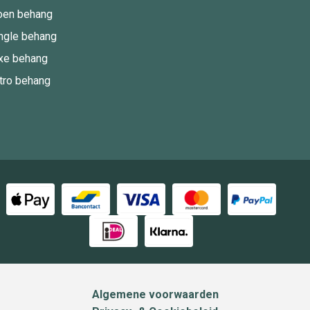
oen behang
ngle behang
xe behang
tro behang
Algemene voorwaarden