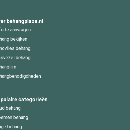
er behangplaza.nl
ferte aanvragen
hang bekijken
novlies behang
asvezel behang
hanglijm
hangbenodigdheden
pulaire categorieën
ud behang
oemen behang
ige behang