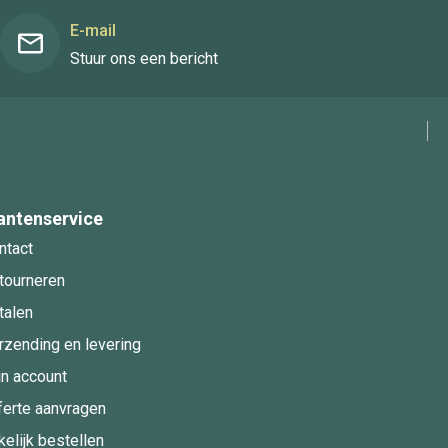
E-mail
Stuur ons een bericht
antenservice
ntact
tourneren
talen
rzending en levering
jn account
ferte aanvragen
kelijk bestellen