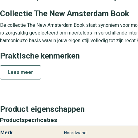
Collectie The New Amsterdam Book
De collectie The New Amsterdam Book staat synoniem voor moder
is zorgvuldig geselecteerd om moeiteloos in verschillende interi
harmonieuze basis waarin jouw eigen stijl volledig tot zijn recht
Praktische kenmerken
Materiaal: Duurzaam vliesbehang
Lees meer
aanbrengmethode: Nat behangen, eenvoudig aan te brengen met 
afwasbaarheid: Licht afwasbaar, vlekken zijn gemakkelijk te ve
ruimtegebruik: Perfect voor woonkamer, slaapkamer, hal of kant
lichtbestendigheid: Hoge lichtbestendigheid, behoudt kleur en uit
Product eigenschappen
Bezoek behangplaza voor Noordwand
Productspecificaties
Bij behangplaza vind je het behang Noordwand The New Amster
onze winkels. Laat je inspireren door ons ruime assortiment en e
Merk
Noordwand