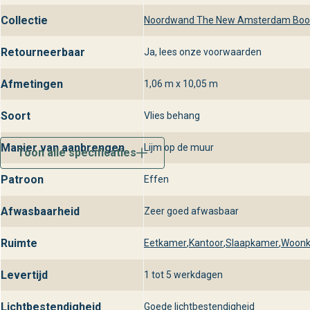
perfecte wandbekleding.
Collectie
Noordwand The New Amsterdam Book 
Retourneerbaar
Ja, lees onze voorwaarden
Afmetingen
1,06 m x 10,05 m
Soort
Vlies behang
Manier van aanbrengen
Lijm op de muur
Toon alle specificaties
Patroon
Effen
Afwasbaarheid
Zeer goed afwasbaar
Ruimte
Eetkamer
,
Kantoor
,
Slaapkamer
,
Woon
Levertijd
1 tot 5 werkdagen
Lichtbestendigheid
Goede lichtbestendigheid