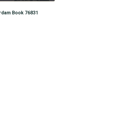
rdam Book 76831
Bellen
Whatsapp
085-1124328
085-1124328