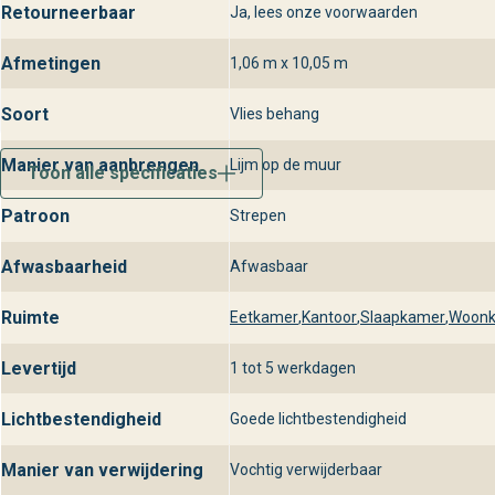
Retourneerbaar
Ja, lees onze voorwaarden
Afmetingen
1,06 m x 10,05 m
Soort
Vlies behang
Manier van aanbrengen
Lijm op de muur
Toon alle specificaties
Patroon
Strepen
Afwasbaarheid
Afwasbaar
Ruimte
Eetkamer
,
Kantoor
,
Slaapkamer
,
Woon
Levertijd
1 tot 5 werkdagen
Lichtbestendigheid
Goede lichtbestendigheid
Manier van verwijdering
Vochtig verwijderbaar