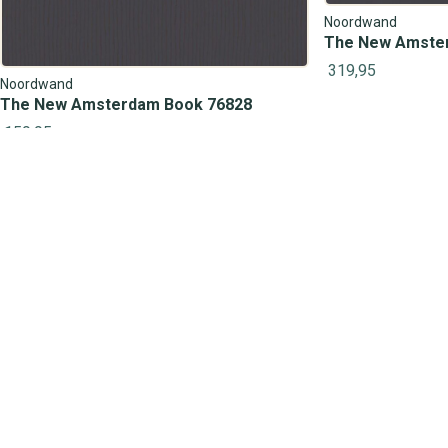
Noordwand
The New Amste
319,95
Noordwand
The New Amsterdam Book 76828
159,95
Hulp of advies nodig?
Onze behangexperts helpen je graag!
Op werkdagen bereikbaar van:
09:30 – 17:00 uur