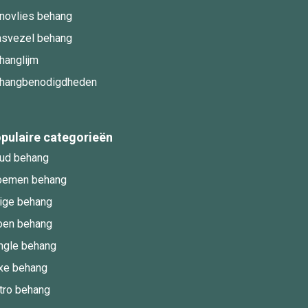
novlies behang
asvezel behang
hanglijm
hangbenodigdheden
pulaire categorieën
ud behang
oemen behang
ige behang
oen behang
ngle behang
xe behang
tro behang