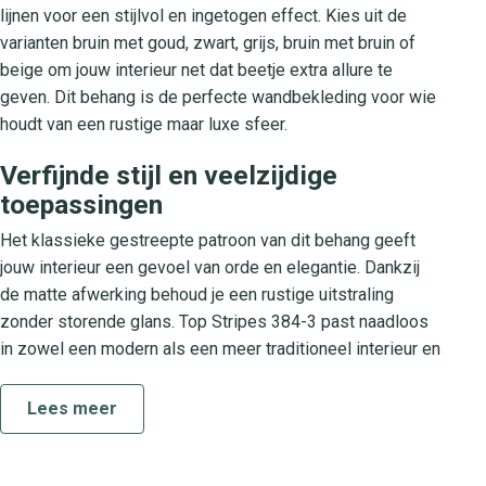
lijnen voor een stijlvol en ingetogen effect. Kies uit de
varianten bruin met goud, zwart, grijs, bruin met bruin of
beige om jouw interieur net dat beetje extra allure te
geven. Dit behang is de perfecte wandbekleding voor wie
houdt van een rustige maar luxe sfeer.
Verfijnde stijl en veelzijdige
toepassingen
Het klassieke gestreepte patroon van dit behang geeft
jouw interieur een gevoel van orde en elegantie. Dankzij
de matte afwerking behoud je een rustige uitstraling
zonder storende glans. Top Stripes 384-3 past naadloos
in zowel een modern als een meer traditioneel interieur en
komt tot zijn recht in de woonkamer, hal, slaapkamer of
kantoor. Dit design staat garant voor een tijdloos accent
Lees meer
dat moeiteloos met jouw meubels en accessoires
combineert.