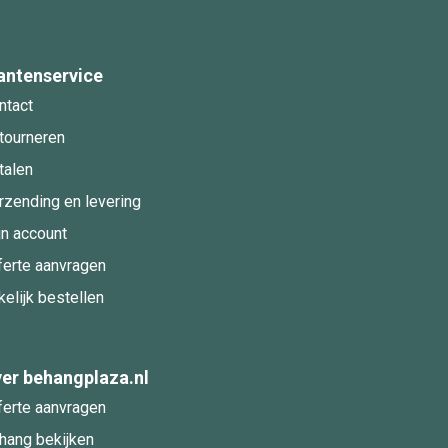
antenservice
ntact
tourneren
talen
rzending en levering
jn account
ferte aanvragen
kelijk bestellen
er behangplaza.nl
ferte aanvragen
hang bekijken