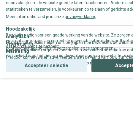
noodzakelijk om de website goed te laten functioneren. Andere coo
statistieken te verzamelen, je voorkeuren op te slaan of gerichte ad
Meer informatie vind je in onze
privacyverklaring
Noodzakelijk
Deze zijn nodig voor een goede werking van de website. Ze zorgen e
Analytisch
voor dat aan jou snel en correct de gewenste informatie wordt geto
Statistische cookies helpen ons begrijpen hoe bezoekers de website
Voorkeuren
dat je onze website bezoekt.
door anoniem gegevens te verzamelen en te rapporteren.
Voorkeurscookies zorgen ervoor dat een website informatie kan on
Marketing
van invloed is op het gedrag en de vormgeving van de website, zoals
Hierdoor kunnen wij en adverteerders aan de hand van jouw surfge
uw voorkeur of de regio waar u woont.
gepersonaliseerde online advertenties en op maat gemaakte conten
Accepteer selectie
Accepte