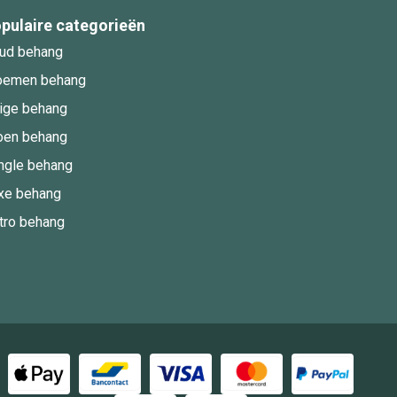
pulaire categorieën
ud behang
oemen behang
ige behang
oen behang
ngle behang
xe behang
tro behang