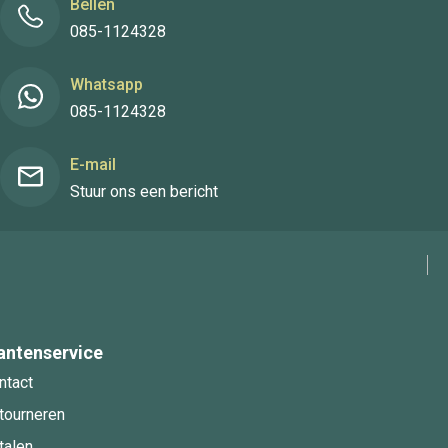
Bellen
085-1124328
Whatsapp
085-1124328
E-mail
Stuur ons een bericht
antenservice
ntact
tourneren
talen