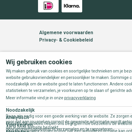
Algemene voorwaarden
Privacy- & Cookiebeleid
Wij gebruiken cookies
Wij maken gebruik van cookies en soortgelijke technieken om je be
website gebruiksvriendelijker en persoonlijker te maken. Sommige c
noodzakelijk om de website goed te laten functioneren. Andere coo
statistieken te verzamelen, je voorkeuren op te slaan of gerichte ad
Meer informatie vind je in onze
privacyverklaring
Noodzakelijk
Deze zijn nodig voor een goede werking van de website. Ze zorgen e
Analytisch
voor dat aan jou snel en correct de gewenste informatie wordt geto
Statistische cookies helpen ons begrijpen hoe bezoekers de website
Voorkeuren
dat je onze website bezoekt.
door anoniem gegevens te verzamelen en te rapporteren.
Voorkeurscookies zorgen ervoor dat een website informatie kan on