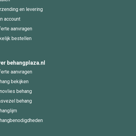
rzending en levering
jn account
ferte aanvragen
kelijk bestellen
er behangplaza.nl
ferte aanvragen
hang bekijken
novlies behang
asvezel behang
hanglijm
hangbenodigdheden