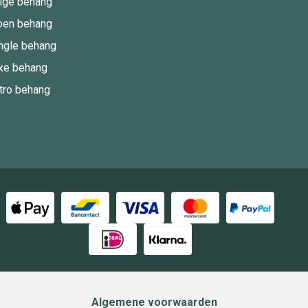
ige behang
oen behang
ngle behang
xe behang
tro behang
Algemene voorwaarden