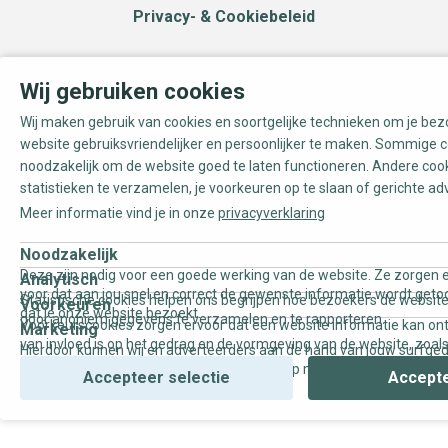
Privacy- & Cookiebeleid
Wij gebruiken cookies
Wij maken gebruik van cookies en soortgelijke technieken om je be
website gebruiksvriendelijker en persoonlijker te maken. Sommige c
noodzakelijk om de website goed te laten functioneren. Andere coo
statistieken te verzamelen, je voorkeuren op te slaan of gerichte ad
Meer informatie vind je in onze
privacyverklaring
Noodzakelijk
Deze zijn nodig voor een goede werking van de website. Ze zorgen e
Analytisch
voor dat aan jou snel en correct de gewenste informatie wordt geto
Statistische cookies helpen ons begrijpen hoe bezoekers de website
Voorkeuren
dat je onze website bezoekt.
door anoniem gegevens te verzamelen en te rapporteren.
Voorkeurscookies zorgen ervoor dat een website informatie kan on
Marketing
van invloed is op het gedrag en de vormgeving van de website, zoals
Hierdoor kunnen wij en adverteerders aan de hand van jouw surfge
uw voorkeur of de regio waar u woont.
gepersonaliseerde online advertenties en op maat gemaakte conten
Accepteer selectie
Accepte