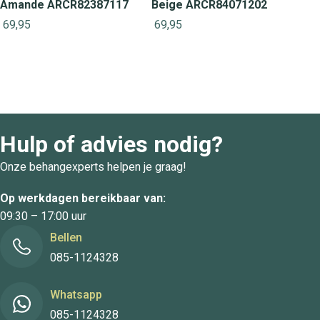
Amande ARCR82387117
Beige ARCR84071202
69,95
69,95
Hulp of advies nodig?
Onze behangexperts helpen je graag!
Op werkdagen bereikbaar van:
09:30 – 17:00 uur
Bellen
085-1124328
Whatsapp
085-1124328