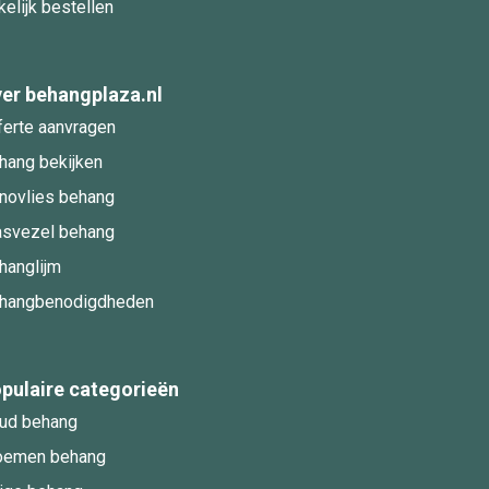
kelijk bestellen
er behangplaza.nl
ferte aanvragen
hang bekijken
novlies behang
asvezel behang
hanglijm
hangbenodigdheden
pulaire categorieën
ud behang
oemen behang