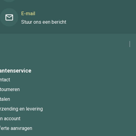
E-mail
Stuur ons een bericht
antenservice
ntact
tourneren
talen
rzending en levering
jn account
ferte aanvragen