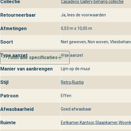
Collectie
Casadeco Gallery behang collectie
Retourneerbaar
Ja, lees de voorwaarden
Afmetingen
0,53 m x 10,05 m
Soort
Niet geweven, Non woven, Vliesbehan
Type aanzet
Vrije aanzet
Toon alle specificaties
Manier van aanbrengen
Lijm op de muur
Stijl
Retro
,
Rustig
Patroon
Effen
Afwasbaarheid
Goed afwasbaar
Ruimte
Eetkamer
,
Kantoor
,
Slaapkamer
,
Woon