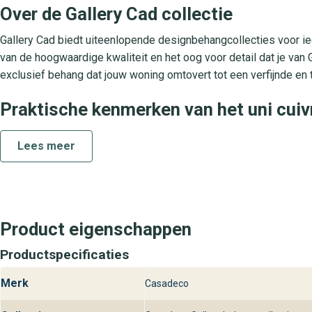
Over de Gallery Cad collectie
Gallery Cad biedt uiteenlopende designbehangcollecties voor iede
van de hoogwaardige kwaliteit en het oog voor detail dat je van 
exclusief behang dat jouw woning omtovert tot een verfijnde en 
Praktische kenmerken van het uni cuiv
Dit vliesbehang is gemaakt van sterk non-woven materiaal, waar
Lees meer
op de muur, zonder gedoe met voorweken. Het oppervlak is afwas
lichtechtheid blijft de warme oranje kleur langdurig stralen, zelf
slaapkamers, kantoren en andere ruimtes waar je kiest voor lux
Behangplaza winkels en jouw Uni Except
Product eigenschappen
Bezoek onze behangplaza winkels en laat je adviseren over het U
Productspecificaties
collectie. Onze experts helpen je graag bij het kiezen van de per
uit dit stijlvolle designbehang.
Merk
Casadeco