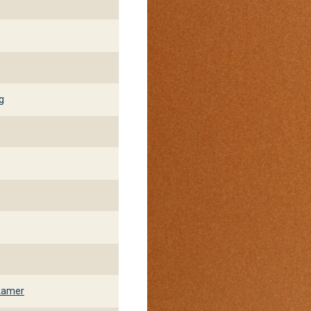
g
kamer