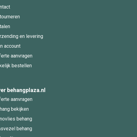
ntact
tourneren
talen
rzending en levering
jn account
ferte aanvragen
kelijk bestellen
er behangplaza.nl
ferte aanvragen
hang bekijken
novlies behang
asvezel behang