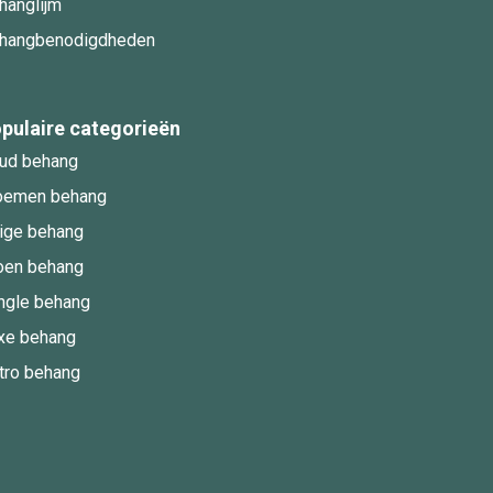
hanglijm
hangbenodigdheden
pulaire categorieën
ud behang
oemen behang
ige behang
oen behang
ngle behang
xe behang
tro behang