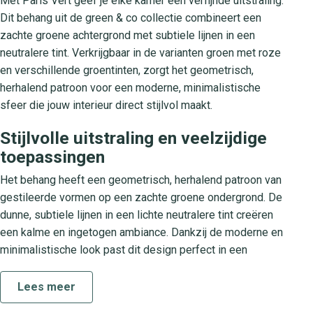
Met Paris Vert geef je elke kamer een verfijnde uitstraling.
Dit behang uit de green & co collectie combineert een
zachte groene achtergrond met subtiele lijnen in een
neutralere tint. Verkrijgbaar in de varianten groen met roze
en verschillende groentinten, zorgt het geometrisch,
herhalend patroon voor een moderne, minimalistische
sfeer die jouw interieur direct stijlvol maakt.
Stijlvolle uitstraling en veelzijdige
toepassingen
Het behang heeft een geometrisch, herhalend patroon van
gestileerde vormen op een zachte groene ondergrond. De
dunne, subtiele lijnen in een lichte neutralere tint creëren
een kalme en ingetogen ambiance. Dankzij de moderne en
minimalistische look past dit design perfect in een
scandinavisch interieur, maar ook in een eigentijdse
woonkamer, slaapkamer of kantoorruimte. Combineer met
Lees meer
strakke meubels en warme accessoires voor een