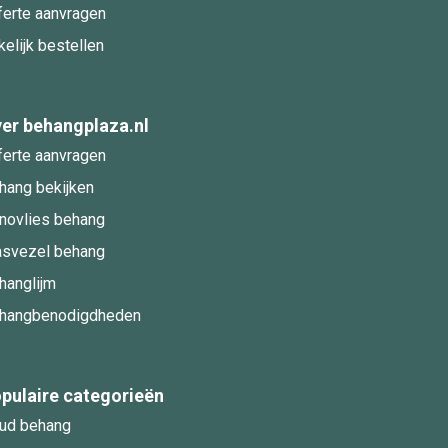
ferte aanvragen
kelijk bestellen
er behangplaza.nl
ferte aanvragen
hang bekijken
novlies behang
asvezel behang
hanglijm
hangbenodigdheden
pulaire categorieën
ud behang