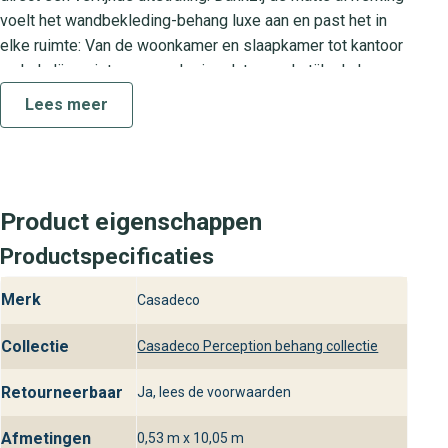
voelt het wandbekleding-behang luxe aan en past het in
elke ruimte: Van de woonkamer en slaapkamer tot kantoor
en hal. Jij geniet van een design dat zowel stijlvol als
tijdloos is.
Lees meer
De Perception collectie
De Perception collectie staat voor ingetogen luxe en
moderne eenvoud. Elk dessin binnen deze collectie is
Product eigenschappen
zorgvuldig ontworpen om jouw interieur te verrijken
zonder te overheersen. Kies voor de Perception collectie
Productspecificaties
wanneer je wandbekleding zoekt met een subtiel patroon
Merk
en hoogwaardige uitstraling. Dankzij de neutrale
Casadeco
kleurencombinaties integreert dit behang moeiteloos in
Collectie
Casadeco Perception behang collectie
uiteenlopende interieurs – van scandinavisch
minimalistisch tot warm industrieel.
Retourneerbaar
Ja, lees de voorwaarden
Praktische kenmerken
Afmetingen
0,53 m x 10,05 m