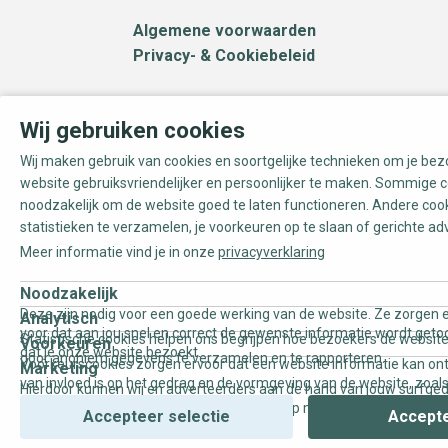
Algemene voorwaarden
Privacy- & Cookiebeleid
Wij gebruiken cookies
Wij maken gebruik van cookies en soortgelijke technieken om je be
website gebruiksvriendelijker en persoonlijker te maken. Sommige c
noodzakelijk om de website goed te laten functioneren. Andere coo
statistieken te verzamelen, je voorkeuren op te slaan of gerichte ad
Meer informatie vind je in onze
privacyverklaring
Noodzakelijk
Deze zijn nodig voor een goede werking van de website. Ze zorgen e
Analytisch
voor dat aan jou snel en correct de gewenste informatie wordt geto
Statistische cookies helpen ons begrijpen hoe bezoekers de website
Voorkeuren
dat je onze website bezoekt.
door anoniem gegevens te verzamelen en te rapporteren.
Voorkeurscookies zorgen ervoor dat een website informatie kan on
Marketing
van invloed is op het gedrag en de vormgeving van de website, zoals
Hierdoor kunnen wij en adverteerders aan de hand van jouw surfge
uw voorkeur of de regio waar u woont.
gepersonaliseerde online advertenties en op maat gemaakte conten
Accepteer selectie
Accepte