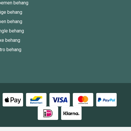
oemen behang
ige behang
oen behang
ngle behang
xe behang
tro behang