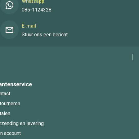
Whatsapp
085-1124328
E-mail
Stuur ons een bericht
antenservice
ntact
tourneren
talen
rzending en levering
jn account