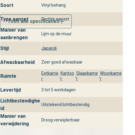
Perception
Soort
Vinyl behang
Ontdek het Perception behang uit de Perception collectie
Type aanzet
Rechte aanzet
in onze winkels van behangplaza. Laat je adviseren over
Toon alle specificaties
de tinten en het stijlvolle design dat perfect past bij jouw
Manier van
Lijm op de muur
interieur. Kom langs in een van onze winkels en ervaar de
aanbrengen
luxe uitstraling zelf.
Stijl
Japandi
Afwasbaarheid
Zeer goed afwasbaar
Eetkame
Kantoo
Slaapkame
Woonkame
Ruimte
,
,
,
r
r
r
r
Levertijd
3 tot 5 werkdagen
Lichtbestendighe
Uitstekend lichtbestendig
id
Manier van
Droog verwijderbaar
verwijdering