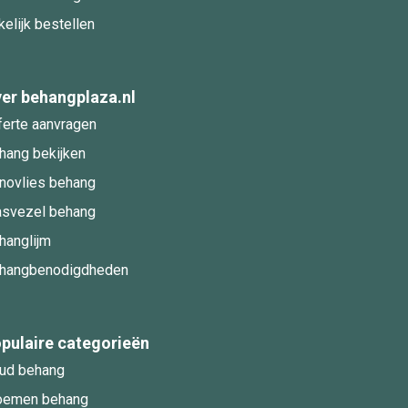
kelijk bestellen
er behangplaza.nl
ferte aanvragen
hang bekijken
novlies behang
asvezel behang
hanglijm
hangbenodigdheden
pulaire categorieën
ud behang
oemen behang