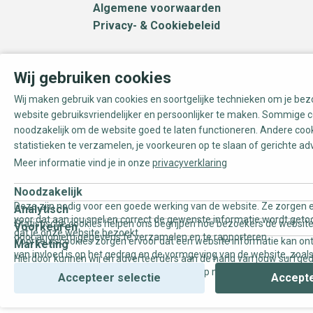
Algemene voorwaarden
Privacy- & Cookiebeleid
Wij gebruiken cookies
Wij maken gebruik van cookies en soortgelijke technieken om je be
website gebruiksvriendelijker en persoonlijker te maken. Sommige c
noodzakelijk om de website goed te laten functioneren. Andere coo
statistieken te verzamelen, je voorkeuren op te slaan of gerichte ad
Meer informatie vind je in onze
privacyverklaring
Noodzakelijk
Deze zijn nodig voor een goede werking van de website. Ze zorgen e
Analytisch
voor dat aan jou snel en correct de gewenste informatie wordt geto
Statistische cookies helpen ons begrijpen hoe bezoekers de website
Voorkeuren
dat je onze website bezoekt.
door anoniem gegevens te verzamelen en te rapporteren.
Voorkeurscookies zorgen ervoor dat een website informatie kan on
Marketing
van invloed is op het gedrag en de vormgeving van de website, zoals
Hierdoor kunnen wij en adverteerders aan de hand van jouw surfge
uw voorkeur of de regio waar u woont.
gepersonaliseerde online advertenties en op maat gemaakte conten
Accepteer selectie
Accepte