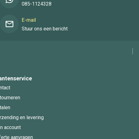
085-1124328
E-mail
Stuur ons een bericht
antenservice
ntact
tourneren
talen
rzending en levering
jn account
ferte aanvragen