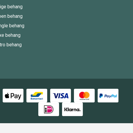
ige behang
oen behang
ngle behang
xe behang
tro behang