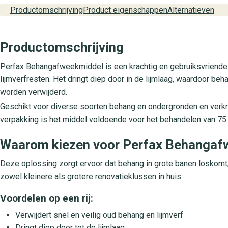
Productomschrijving
Product eigenschappen
Alternatieven
Productomschrijving
Perfax Behangafweekmiddel is een krachtig en gebruiksvriendeli
lijmverfresten. Het dringt diep door in de lijmlaag, waardoor 
worden verwijderd.
Geschikt voor diverse soorten behang en ondergronden en verkri
verpakking is het middel voldoende voor het behandelen van 75
Waarom kiezen voor Perfax Behangaf
Deze oplossing zorgt ervoor dat behang in grote banen loskomt,
zowel kleinere als grotere renovatieklussen in huis.
Voordelen op een rij:
Verwijdert snel en veilig oud behang en lijmverf
Dringt diep door tot de lijmlaag