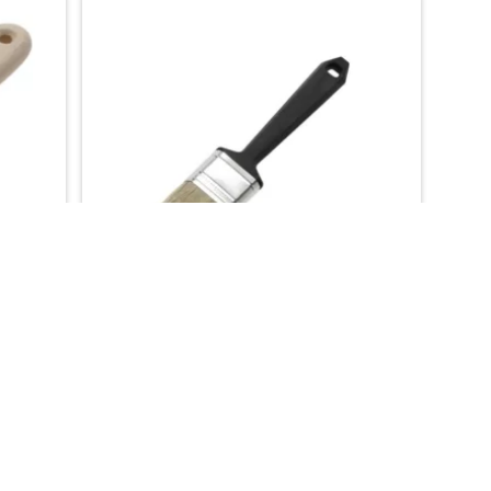
Anza Wegwerpkwast Plat
Gratis verzending vanaf €50,-
behang
Keuze uit meer dan 1000 soorten behang
0,75