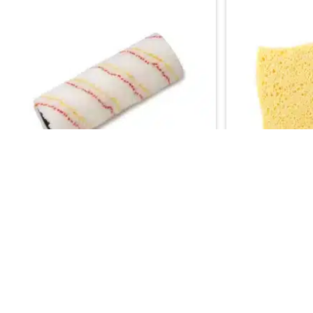
ProGold Verfrol Microfibre
Behangspon
Gratis verzending vanaf €50,-
Gratis verzendi
Keuze uit meer dan 1000 soorten behang
Keuze uit meer
11,20
3,18