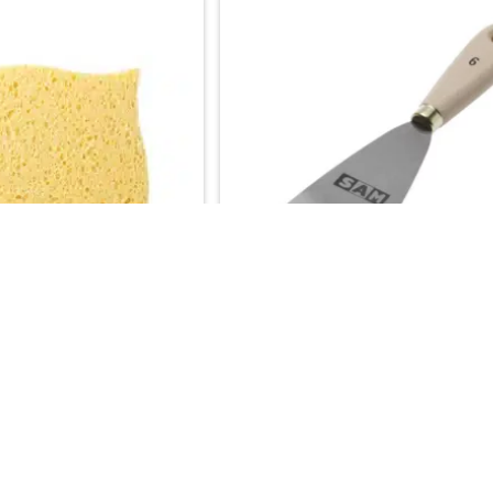
s
SAM Plamuurmes
ng vanaf €50,-
Gratis verzending vanaf €50,-
 dan 1000 soorten behang
Keuze uit meer dan 1000 soorten 
2,65