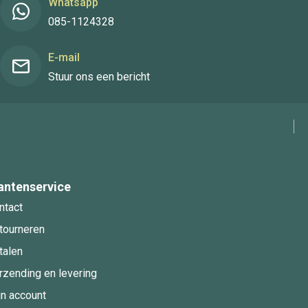
Whatsapp
085-1124328
E-mail
Stuur ons een bericht
antenservice
ntact
tourneren
talen
rzending en levering
jn account