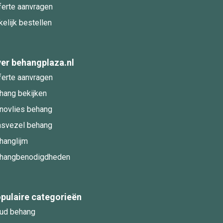
ferte aanvragen
kelijk bestellen
er behangplaza.nl
ferte aanvragen
hang bekijken
novlies behang
asvezel behang
hanglijm
hangbenodigdheden
pulaire categorieën
ud behang