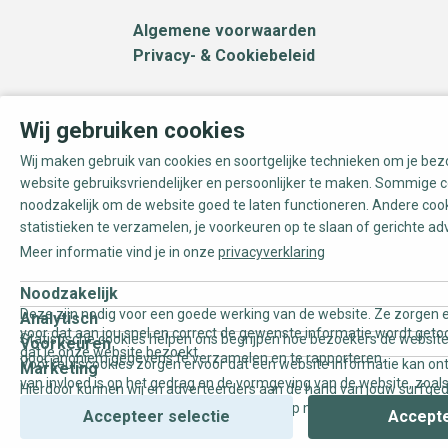
Algemene voorwaarden
Privacy- & Cookiebeleid
Wij gebruiken cookies
Wij maken gebruik van cookies en soortgelijke technieken om je be
website gebruiksvriendelijker en persoonlijker te maken. Sommige c
noodzakelijk om de website goed te laten functioneren. Andere coo
statistieken te verzamelen, je voorkeuren op te slaan of gerichte ad
Meer informatie vind je in onze
privacyverklaring
Noodzakelijk
Deze zijn nodig voor een goede werking van de website. Ze zorgen e
Analytisch
voor dat aan jou snel en correct de gewenste informatie wordt geto
Statistische cookies helpen ons begrijpen hoe bezoekers de website
Voorkeuren
dat je onze website bezoekt.
door anoniem gegevens te verzamelen en te rapporteren.
Voorkeurscookies zorgen ervoor dat een website informatie kan on
Marketing
van invloed is op het gedrag en de vormgeving van de website, zoals
Hierdoor kunnen wij en adverteerders aan de hand van jouw surfge
uw voorkeur of de regio waar u woont.
gepersonaliseerde online advertenties en op maat gemaakte conten
Accepteer selectie
Accepte