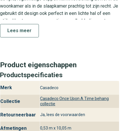
woonkamer als in de slaapkamer prachtig tot zijn recht. Je
gebruikt dit design ook perfect in een lichte hal of een
stijlvol kantoor voor een rustige wandbekleding met
designkwaliteit.
Lees meer
Once Upon A Time collectie
De Once Upon A Time collectie staat bekend om zijn
verfijnde patronen en luxe afwerking. Elk behang uit deze
Product eigenschappen
serie combineert modern design met tijdloze elementen.
Pois is een schitterend voorbeeld van deze collectie
Productspecificaties
dankzij het subtiele stippenpatroon en de rustgevende
Merk
uitstraling. Kies voor Once Upon A Time als je op zoek
Casadeco
bent naar hoogwaardige wandbekleding die je interieur
Casadeco Once Upon A Time behang
Collectie
een stijlvolle upgrade geeft.
collectie
Praktische kenmerken van Pois
Retourneerbaar
Ja, lees de voorwaarden
Pois is uitgevoerd in hoogwaardig vliesbehang dat je
Afmetingen
0,53 m x 10,05 m