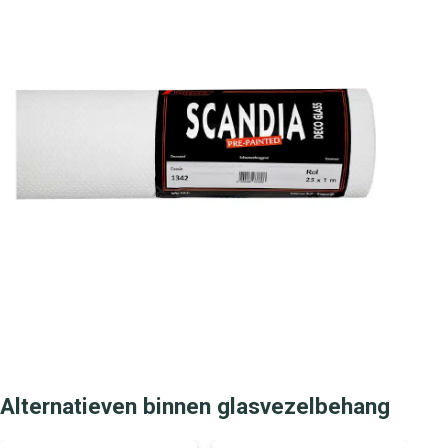
Om het glasvezelbehang optimaal aan te brengen,
adviseren we de volgende producten:
Behanglijm
– Voor sterke hechting op zuigende én
niet-zuigende ondergronden
Voorstrijkmiddel
– Aanbevolen bij nieuwe muren of
sterk zuigende wanden
Behangroller en lijmkwast
– Voor gelijkmatig
aanbrengen van de lijm
Behangspatel
of
aandrukroller
– Voor het strak
afwerken en aandrukken van de banen
Scherp afbreekmes
– Voor het netjes snijden van
naden, hoeken en randen
Zorg altijd voor een egale, droge en stofvrije ondergrond.
Na het aanbrengen laat je het behang volledig drogen
voordat je de uiteindelijke verflaag aanbrengt.
Alternatieven binnen glasvezelbehang
Leverbaar in meerdere maten