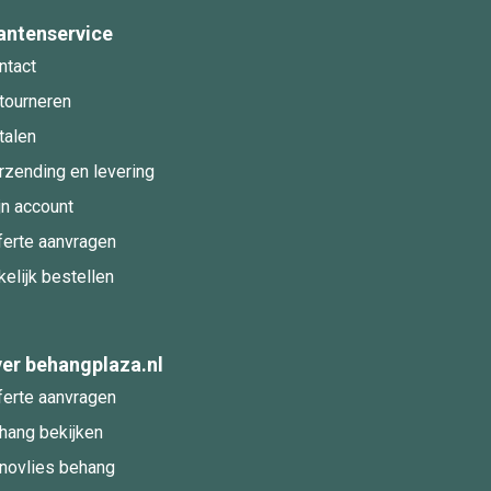
antenservice
ntact
tourneren
talen
rzending en levering
jn account
ferte aanvragen
kelijk bestellen
er behangplaza.nl
ferte aanvragen
hang bekijken
novlies behang