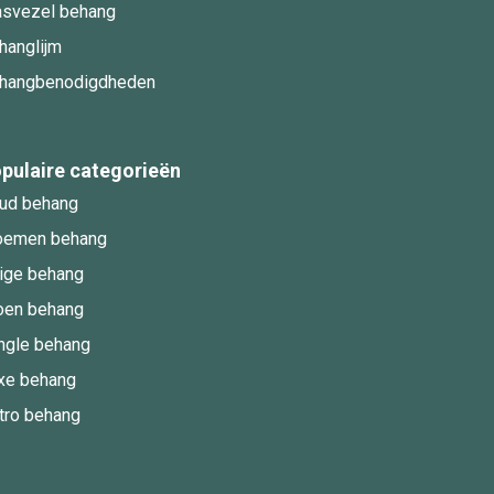
asvezel behang
hanglijm
hangbenodigdheden
pulaire categorieën
ud behang
oemen behang
ige behang
oen behang
ngle behang
xe behang
tro behang