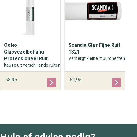
Mogelijkheid tot professioneel advies op maat
Wil je weten of dit behang geschikt is voor jouw project?
Bel of mail
ons gerust, of kom langs in onze showroom.
Wij helpen je graag verder.
Oolex
Scandia Glas Fijne Ruit
Glasvezelbehang
1321
Professioneel Ruit
Verbergt kleine muuroneffenhede
Keuze uit verschillende ruiten
58,95
51,95
Hulp of advies nodig?