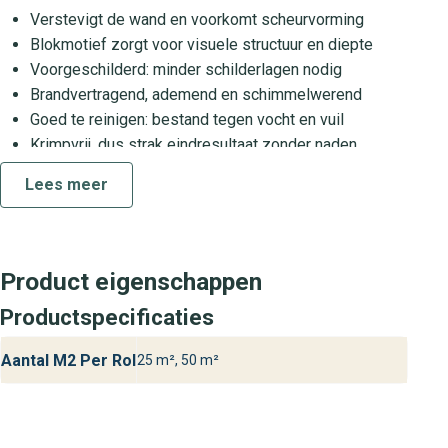
Verstevigt de wand en voorkomt scheurvorming
Blokmotief zorgt voor visuele structuur en diepte
Voorgeschilderd: minder schilderlagen nodig
Brandvertragend, ademend en schimmelwerend
Goed te reinigen: bestand tegen vocht en vuil
Krimpvrij, dus strak eindresultaat zonder naden
Intervos Scandia Glass Pre-Painted 1342 is geschikt voor
Lees meer
uiteenlopende toepassingen van woonkamer tot
kantoorruimte en vormt een duurzame oplossing voor
muren die langdurige bescherming en afwerking vragen.
Product eigenschappen
Verwerking en benodigdheden
Productspecificaties
Dit behang wordt verwerkt op de ‘direct op de muur’-
methode: je brengt de lijm aan op de wand en plaatst
Aantal M2 Per Rol
25 m², 50 m²
vervolgens het behang in de natte lijm. Hierdoor werk je
efficiënt en schoon, zonder gedoe met insmeren of weken
van het behang zelf.