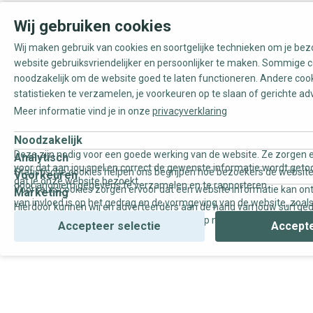
Wij gebruiken cookies
Wij maken gebruik van cookies en soortgelijke technieken om je be
website gebruiksvriendelijker en persoonlijker te maken. Sommige c
noodzakelijk om de website goed te laten functioneren. Andere coo
statistieken te verzamelen, je voorkeuren op te slaan of gerichte ad
Meer informatie vind je in onze
privacyverklaring
Noodzakelijk
Deze zijn nodig voor een goede werking van de website. Ze zorgen e
Analytisch
voor dat aan jou snel en correct de gewenste informatie wordt geto
Statistische cookies helpen ons begrijpen hoe bezoekers de website
Voorkeuren
dat je onze website bezoekt.
door anoniem gegevens te verzamelen en te rapporteren.
Voorkeurscookies zorgen ervoor dat een website informatie kan on
Marketing
van invloed is op het gedrag en de vormgeving van de website, zoals
Hierdoor kunnen wij en adverteerders aan de hand van jouw surfge
uw voorkeur of de regio waar u woont.
gepersonaliseerde online advertenties en op maat gemaakte conten
Accepteer selectie
Accepte