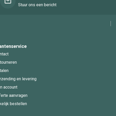
Stuur ons een bericht
antenservice
ntact
tourneren
talen
rzending en levering
jn account
ferte aanvragen
kelijk bestellen