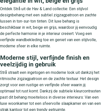
elegantie in wit, beige en grijs
Ontdek Strå uit de Hav & Land collectie: Een stijlvol
designbehang met een subtiel zigzagpatroon en zachte
lussen in ton-sur-ton tinten. Dit luxe behang is
beschikbaar in wit, beige en grijs, waardoor jij eenvoudig
de perfecte harmonie in je interieur creëert. Voeg een
verfijnde wandbekleding toe en geniet van een stijlvolle,
moderne sfeer in elke ruimte.
Moderne stijl, verfijnde finish en
veelzijdig in gebruik
Strå straalt een ingetogen en moderne look uit dankzij het
ritmische zigzagpatroon en de zachte textuur. Het design
zorgt voor een rustige en verfijnde sfeer waarin jij
optimaal tot rust komt. Dankzij de subtiele kleurcontrasten
past dit behang moeiteloos in diverse interieurs: Van een
luxe woonkamer tot een sfeervolle slaapkamer en van een
strak kantoor tot een trendy eetruimte.