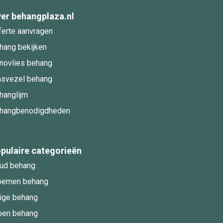
er behangplaza.nl
ferte aanvragen
hang bekijken
novlies behang
asvezel behang
hanglijm
hangbenodigdheden
pulaire categorieën
ud behang
oemen behang
ige behang
oen behang