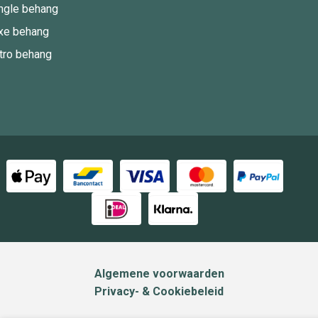
ngle behang
xe behang
tro behang
Algemene voorwaarden
Privacy- & Cookiebeleid