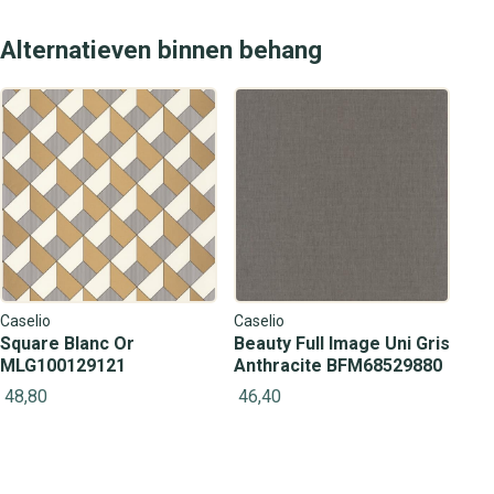
Alternatieven binnen behang
Caselio
Caselio
Square Blanc Or
Beauty Full Image Uni Gris
MLG100129121
Anthracite BFM68529880
48,80
46,40