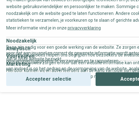
website gebruiksvriendelijker en persoonlijker te maken. Sommige c
noodzakelijk om de website goed te laten functioneren. Andere coo
statistieken te verzamelen, je voorkeuren op te slaan of gerichte ad
Meer informatie vind je in onze
privacyverklaring
Noodzakelijk
Deze zijn nodig voor een goede werking van de website. Ze zorgen e
Analytisch
voor dat aan jou snel en correct de gewenste informatie wordt geto
Statistische cookies helpen ons begrijpen hoe bezoekers de website
Voorkeuren
dat je onze website bezoekt.
door anoniem gegevens te verzamelen en te rapporteren.
Voorkeurscookies zorgen ervoor dat een website informatie kan on
Marketing
van invloed is op het gedrag en de vormgeving van de website, zoals
Hierdoor kunnen wij en adverteerders aan de hand van jouw surfge
uw voorkeur of de regio waar u woont.
gepersonaliseerde online advertenties en op maat gemaakte conten
Accepteer selectie
Accepte