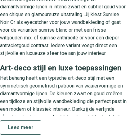
diamantvormige lijnen in intens zwart en subtiel goud voor
een chique en glamoureuze uitstraling. Jij kiest Sunrise
Noir Or als eyecatcher voor jouw wandbekleding of gaat
voor de varianten sunrise blanc or met een frisse
witgouden mix, of sunrise anthracite or voor een dieper
antracietgoud contrast. Iedere variant voegt direct een
stijlvolle en luxueuze sfeer toe aan jouw interieur.
Art-deco stijl en luxe toepassingen
Het behang heeft een typische art-deco stijl met een
symmetrisch geometrisch patroon van waaiervormige en
diamantvormige lijnen. De kleuren zwart en goud creëren
een tijdloze en stijlvolle wandbekleding die perfect past in
een modern of klassiek interieur. Dankzij de verfijnde
afwerking haal jij ogenschijnlijk handgeschilderde details
in huis. Gebruik het design als blikvanger achter de bank in
Lees meer
de woonkamer, als accentwand in de slaapkamer of om je