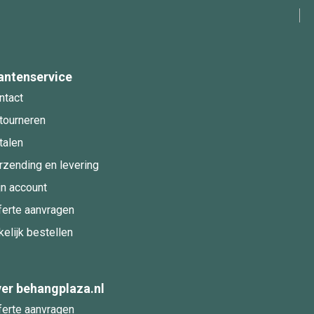
antenservice
ntact
tourneren
talen
rzending en levering
jn account
ferte aanvragen
kelijk bestellen
er behangplaza.nl
ferte aanvragen