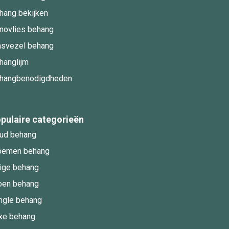
hang bekijken
novlies behang
asvezel behang
hanglijm
hangbenodigdheden
pulaire categorieën
ud behang
oemen behang
ige behang
oen behang
ngle behang
xe behang