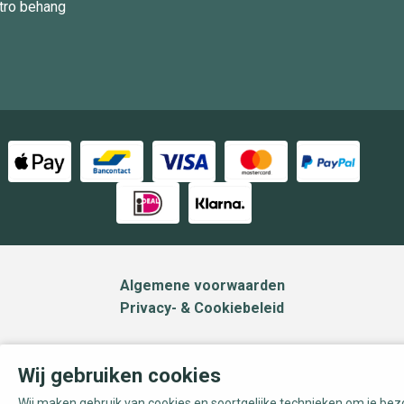
tro behang
Algemene voorwaarden
Privacy- & Cookiebeleid
Wij gebruiken cookies
Wij maken gebruik van cookies en soortgelijke technieken om je be