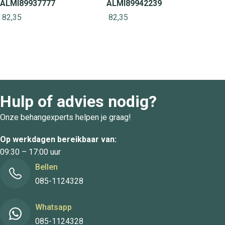
ALMI89937777
ALMI89942239
82,35
82,35
Hulp of advies nodig?
Onze behangexperts helpen je graag!
Op werkdagen bereikbaar van:
09:30 – 17:00 uur
Bellen
085-1124328
Whatsapp
085-1124328