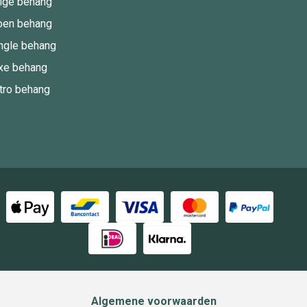
ige behang
oen behang
ngle behang
xe behang
tro behang
Algemene voorwaarden