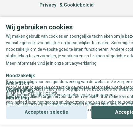
Privacy- & Cookiebeleid
Wij gebruiken cookies
Wij maken gebruik van cookies en soortgelijke technieken om je be
website gebruiksvriendelijker en persoonlijker te maken. Sommige c
noodzakelijk om de website goed te laten functioneren. Andere coo
statistieken te verzamelen, je voorkeuren op te slaan of gerichte ad
Meer informatie vind je in onze
privacyverklaring
Noodzakelijk
Deze zijn nodig voor een goede werking van de website. Ze zorgen e
Analytisch
voor dat aan jou snel en correct de gewenste informatie wordt geto
Statistische cookies helpen ons begrijpen hoe bezoekers de website
Voorkeuren
dat je onze website bezoekt.
door anoniem gegevens te verzamelen en te rapporteren.
Voorkeurscookies zorgen ervoor dat een website informatie kan on
Marketing
van invloed is op het gedrag en de vormgeving van de website, zoals
Hierdoor kunnen wij en adverteerders aan de hand van jouw surfge
uw voorkeur of de regio waar u woont.
gepersonaliseerde online advertenties en op maat gemaakte conten
Accepteer selectie
Accepte