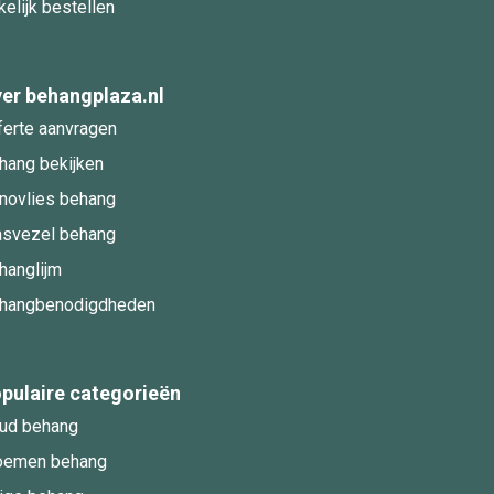
kelijk bestellen
er behangplaza.nl
ferte aanvragen
hang bekijken
novlies behang
asvezel behang
hanglijm
hangbenodigdheden
pulaire categorieën
ud behang
oemen behang