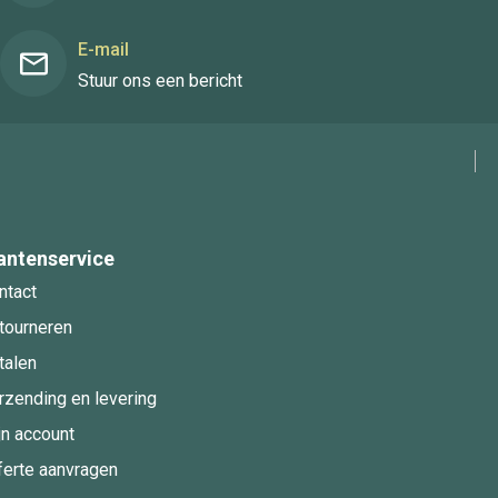
E-mail
Stuur ons een bericht
antenservice
ntact
tourneren
talen
rzending en levering
jn account
ferte aanvragen