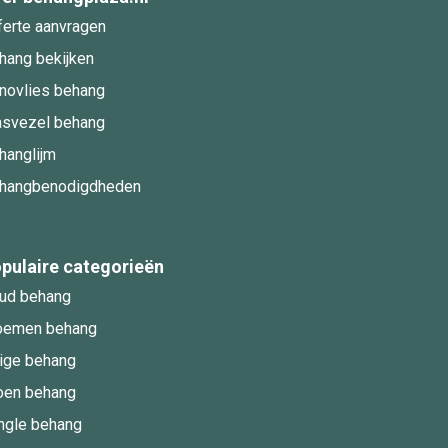
ferte aanvragen
hang bekijken
novlies behang
asvezel behang
hanglijm
hangbenodigdheden
pulaire categorieën
ud behang
oemen behang
ige behang
oen behang
ngle behang