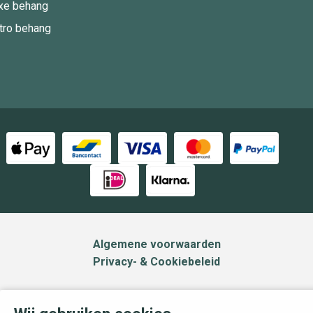
xe behang
tro behang
Algemene voorwaarden
Privacy- & Cookiebeleid