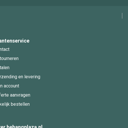
antenservice
ntact
tourneren
talen
rzending en levering
jn account
ferte aanvragen
kelijk bestellen
er behangplaza.nl