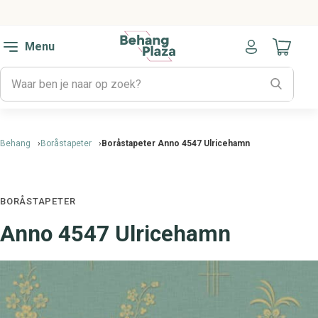
Menu
Naar mijn
Behang
Boråstapeter
Boråstapeter Anno 4547 Ulricehamn
BORÅSTAPETER
Anno 4547 Ulricehamn