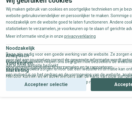
Wij gebruiken cookies
Wij maken gebruik van cookies en soortgelijke technieken om je be
website gebruiksvriendelijker en persoonlijker te maken. Sommige c
noodzakelijk om de website goed te laten functioneren. Andere coo
statistieken te verzamelen, je voorkeuren op te slaan of gerichte ad
Meer informatie vind je in onze
privacyverklaring
Noodzakelijk
Deze zijn nodig voor een goede werking van de website. Ze zorgen e
Analytisch
voor dat aan jou snel en correct de gewenste informatie wordt geto
Statistische cookies helpen ons begrijpen hoe bezoekers de website
Voorkeuren
dat je onze website bezoekt.
door anoniem gegevens te verzamelen en te rapporteren.
Voorkeurscookies zorgen ervoor dat een website informatie kan on
Marketing
van invloed is op het gedrag en de vormgeving van de website, zoals
Hierdoor kunnen wij en adverteerders aan de hand van jouw surfge
uw voorkeur of de regio waar u woont.
gepersonaliseerde online advertenties en op maat gemaakte conten
Accepteer selectie
Accepte