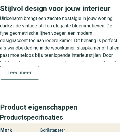
Stijlvol design voor jouw interieur
Ulricehamn brengt een zachte nostalgie in jouw woning
dankzij de vintage stijl en elegante bloemmotieven. De
fijne geometrische lijnen voegen een modern
designaccent toe aan iedere kamer. Dit behang is perfect
als wandbekleding in de woonkamer, slaapkamer of hal en
past moeiteloos bij uiteenlopende interieurstijlen. Door
het luxe dessin creëer jij in een handomdraai een stijlvolle
en rustige sfeer.
Lees meer
Collectie Anno
De collectie Anno staat voor tijdloos behang met een
vleugje nostalgie en eigentijds comfort. Met Ulricehamn
Product eigenschappen
kies je voor een beleving in kleur en patroon die jaren
meegaat. Elk dessin uit Anno is zorgvuldig ontworpen om
Productspecificaties
jouw interieur een unieke en stijlvolle uitstraling te geven.
Merk
Boråstapeter