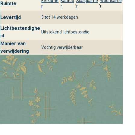
Eetkame
Kantoo
Slaapkame
Woonkame
Ruimte
,
,
,
r
r
r
r
Levertijd
3 tot 14 werkdagen
Lichtbestendighe
Uitstekend lichtbestendig
id
Manier van
Vochtig verwijderbaar
verwijdering