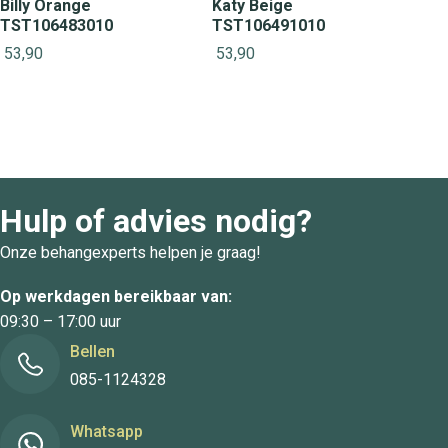
Billy Orange
Katy Beige
TST106483010
TST106491010
53,90
53,90
Hulp of advies nodig?
Onze behangexperts helpen je graag!
Op werkdagen bereikbaar van:
09:30 – 17:00 uur
Bellen
085-1124328
Whatsapp