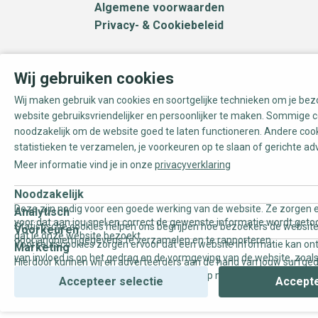
Algemene voorwaarden
Privacy- & Cookiebeleid
Wij gebruiken cookies
Wij maken gebruik van cookies en soortgelijke technieken om je be
website gebruiksvriendelijker en persoonlijker te maken. Sommige c
noodzakelijk om de website goed te laten functioneren. Andere coo
statistieken te verzamelen, je voorkeuren op te slaan of gerichte ad
Meer informatie vind je in onze
privacyverklaring
Noodzakelijk
Deze zijn nodig voor een goede werking van de website. Ze zorgen e
Analytisch
voor dat aan jou snel en correct de gewenste informatie wordt geto
Statistische cookies helpen ons begrijpen hoe bezoekers de website
Voorkeuren
dat je onze website bezoekt.
door anoniem gegevens te verzamelen en te rapporteren.
Voorkeurscookies zorgen ervoor dat een website informatie kan on
Marketing
van invloed is op het gedrag en de vormgeving van de website, zoals
Hierdoor kunnen wij en adverteerders aan de hand van jouw surfge
uw voorkeur of de regio waar u woont.
gepersonaliseerde online advertenties en op maat gemaakte conten
Accepteer selectie
Accepte