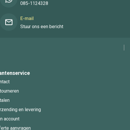
085-1124328
E-mail
Stuur ons een bericht
antenservice
ntact
tourneren
talen
rzending en levering
jn account
ferte aanvragen