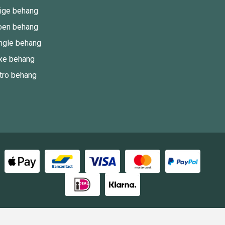
ige behang
oen behang
ngle behang
xe behang
tro behang