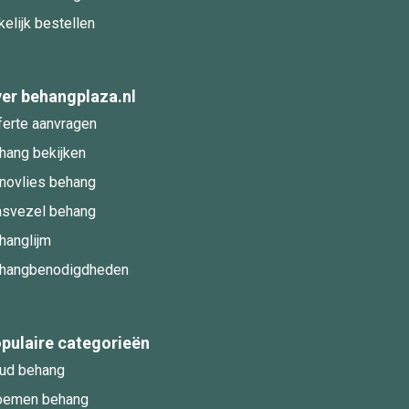
kelijk bestellen
er behangplaza.nl
ferte aanvragen
hang bekijken
novlies behang
asvezel behang
hanglijm
hangbenodigdheden
pulaire categorieën
ud behang
oemen behang